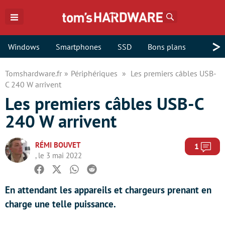
Rechercher
>
Windows
Smartphones
SSD
Bons plans
Tomshardware.fr
Périphériques
Les premiers câbles USB-
C 240 W arrivent
Les premiers câbles USB-C
240 W arrivent
RÉMI BOUVET
Com
1
, le 3 mai 2022
Facebook
Twitter
Whatsapp
Reddit
En attendant les appareils et chargeurs prenant en
charge une telle puissance.