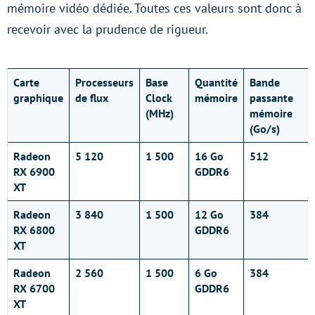
mémoire vidéo dédiée. Toutes ces valeurs sont donc à
recevoir avec la prudence de rigueur.
Carte
Processeurs
Base
Quantité
Bande
graphique
de flux
Clock
mémoire
passante
(MHz)
mémoire
(Go/s)
Radeon
5 120
1 500
16 Go
512
RX 6900
GDDR6
XT
Radeon
3 840
1 500
12 Go
384
RX 6800
GDDR6
XT
Radeon
2 560
1 500
6 Go
384
RX 6700
GDDR6
XT