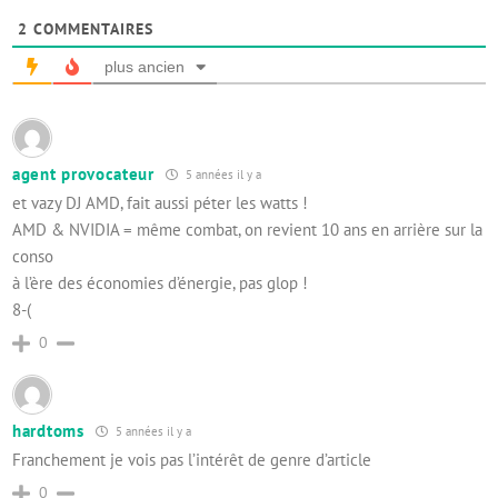
2
COMMENTAIRES
plus ancien
agent provocateur
5 années il y a
et vazy DJ AMD, fait aussi péter les watts !
AMD & NVIDIA = même combat, on revient 10 ans en arrière sur la
conso
à l’ère des économies d’énergie, pas glop !
8-(
0
hardtoms
5 années il y a
Franchement je vois pas l’intérêt de genre d’article
0