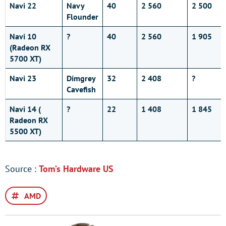
Navi 22
Navy
40
2 560
2 500
Flounder
Navi 10
?
40
2 560
1 905
(Radeon RX
5700 XT)
Navi 23
Dimgrey
32
2 408
?
Cavefish
Navi 14 (
?
22
1 408
1 845
Radeon RX
5500 XT)
Source :
Tom’s Hardware US
AMD