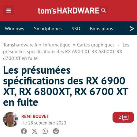
Rechercher
>
Windows
Smartphones
SSD
Bons plans
Tomshardware.fr
Informatique
Cartes graphiques
Les
présumées spécifications des RX 6900 XT, RX 6800XT, RX
6700 XT en fuite
Les présumées
spécifications des RX 6900
XT, RX 6800XT, RX 6700 XT
en fuite
RÉMI BOUVET
Com
2
, le 28 septembre 2020
Facebook
Twitter
Whatsapp
Reddit