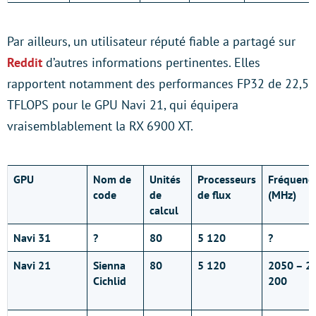
Par ailleurs, un utilisateur réputé fiable a partagé sur
Reddit
d’autres informations pertinentes. Elles
rapportent notamment des performances FP32 de 22,5
TFLOPS pour le GPU Navi 21, qui équipera
vraisemblablement la RX 6900 XT.
GPU
Nom de
Unités
Processeurs
Fréquene
code
de
de flux
(MHz)
calcul
Navi 31
?
80
5 120
?
Navi 21
Sienna
80
5 120
2050 – 2
Cichlid
200