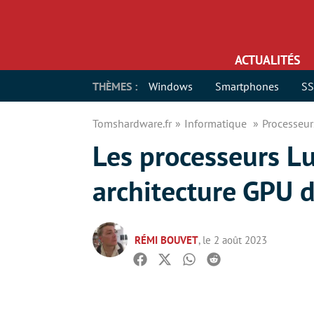
ACTUALITÉS
THÈMES :
Windows
Smartphones
S
Tomshardware.fr
Informatique
Processeu
Les processeurs Lu
architecture GPU d
RÉMI BOUVET
, le 2 août 2023
Facebook
Twitter
Whatsapp
Reddit