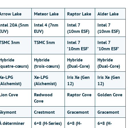
Arrow Lake
Meteor Lake
Raptor Lake
Alder Lake
Intel 20A (5nm
Intel 4 (7nm
Intel 7
Intel 7
EUV)
EUV)
(10nm ESF)
(10nm ESF)
TSMC 3nm
TSMC 5nm
Intel 7
Intel 7
’10nm ESF’
’10nm ESF’
Hybride
Hybride
Hybride
Hybride
(quatre-cœurs)
(trois-cœurs)
(Dual-Core)
(Dual-Core)
Xe-LPG
Xe-LPG
Iris Xe (Gen
Iris Xe (Gen
(Alchemist)
(Alchemist)
12)
12)
Lion Cove
Redwood
Raptor Cove
Golden Cove
Cove
Skymont
Crestmont
Gracemont
Gracemont
À déterminer
6+8 (H-Series)
6+8 (H-
6+8 (H-