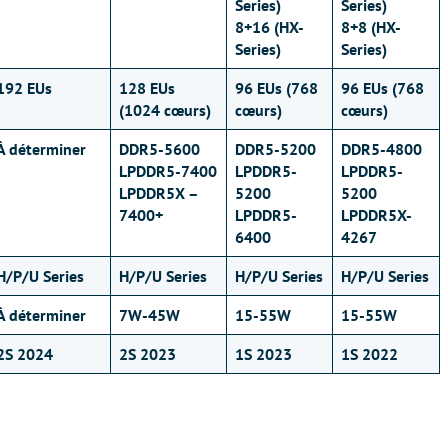
Series)
Series)
8+16 (HX-
8+8 (HX-
Series)
Series)
192 EUs
128 EUs
96 EUs (768
96 EUs (768
(1024 cœurs)
cœurs)
cœurs)
À déterminer
DDR5-5600
DDR5-5200
DDR5-4800
LPDDR5-7400
LPDDR5-
LPDDR5-
LPDDR5X –
5200
5200
7400+
LPDDR5-
LPDDR5X-
6400
4267
H/P/U Series
H/P/U Series
H/P/U Series
H/P/U Series
À déterminer
7W-45W
15-55W
15-55W
2S 2024
2S 2023
1S 2023
1S 2022