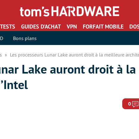
TESTS
GUIDES D’ACHAT
VPN
FORFAIT MOBILE
DOS
SD
Bons plans
rs
Les processeurs Lunar Lake auront droit à la meilleure archit
nar Lake auront droit à la
’Intel
0