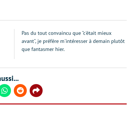
Pas du tout convaincu que "c'était mieux
avant", je préfère m'intéresser à demain plutôt
que fantasmer hier.
ussi...
din
Whatsapp
Reddit
Share