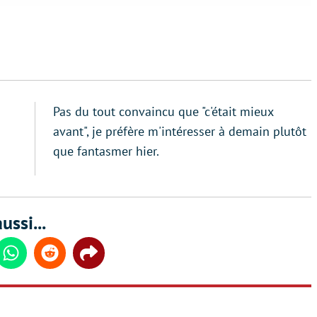
Pas du tout convaincu que "c'était mieux
avant", je préfère m'intéresser à demain plutôt
que fantasmer hier.
ussi...
din
Whatsapp
Reddit
Share