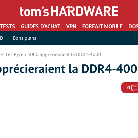
TESTS
GUIDES D’ACHAT
VPN
FORFAIT MOBILE
DOS
SD
Bons plans
Les Ryzen 5000 apprécieraient la DDR4-4000
pprécieraient la DDR4-40
0