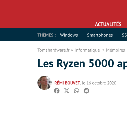
ACTUALITÉS
THÈMES :
Windows
Smartphones
S
Tomshardware.fr
Informatique
Mémoires
Les Ryzen 5000 a
RÉMI BOUVET
, le 16 octobre 2020
Facebook
Twitter
Whatsapp
Reddit