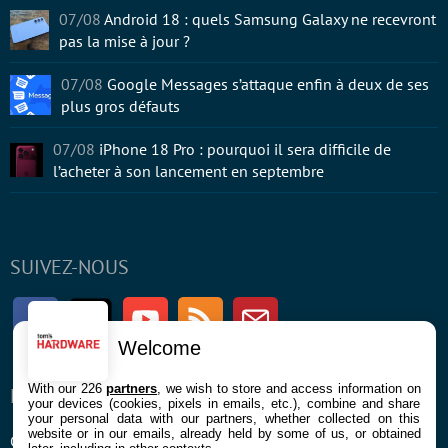
07/08
Android 18 : quels Samsung Galaxy ne recevront
pas la mise à jour ?
07/08
Google Messages s’attaque enfin à deux de ses
plus gros défauts
07/08
iPhone 18 Pro : pourquoi il sera difficile de
l’acheter à son lancement en septembre
SUIVEZ-NOUS
Facebook
Twitter
Youtube
RSS
Newsletter
Welcome
With our 226
partners
, we wish to store and access information on
ENTREPRISE
À PROPOS
your devices (cookies, pixels in emails, etc.), combine and share
your personal data with our partners, whether collected on this
website or in our emails, already held by some of us, or obtained
Confidentialité et Cookies
Contact