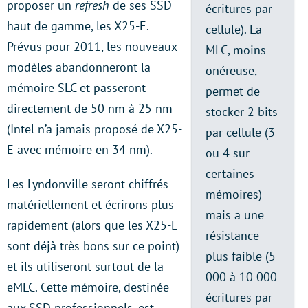
proposer un
refresh
de ses SSD
écritures par
haut de gamme, les X25-E.
cellule). La
Prévus pour 2011, les nouveaux
MLC, moins
modèles abandonneront la
onéreuse,
mémoire SLC et passeront
permet de
directement de 50 nm à 25 nm
stocker 2 bits
(Intel n’a jamais proposé de X25-
par cellule (3
E avec mémoire en 34 nm).
ou 4 sur
certaines
Les Lyndonville seront chiffrés
mémoires)
matériellement et écrirons plus
mais a une
rapidement (alors que les X25-E
résistance
sont déjà très bons sur ce point)
plus faible (5
et ils utiliseront surtout de la
000 à 10 000
eMLC. Cette mémoire, destinée
écritures par
aux SSD professionnels, est