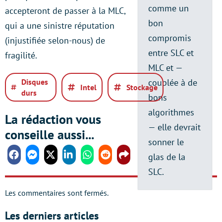
comme un
accepteront de passer à la MLC,
bon
qui a une sinistre réputation
compromis
(injustifiée selon-nous) de
entre SLC et
fragilité.
MLC et —
Disques
couplée à de
Intel
Stockage
durs
bons
algorithmes
La rédaction vous
— elle devrait
conseille aussi...
sonner le
glas de la
Facebook
Messenger
Twitter
Linkedin
Whatsapp
Reddit
Share
SLC.
Les commentaires sont fermés.
Les derniers articles