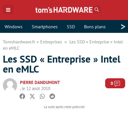
Rechercher
>
Windows
Smartphones
SSD
Bons plans
Tomshardware.fr
Entreprises
Les SSD « Entreprise » Intel
en eMLC
Les SSD « Entreprise » Intel
en eMLC
PIERRE DANDUMONT
Com
0
, le 12 août 2010
Facebook
Twitter
Whatsapp
Reddit