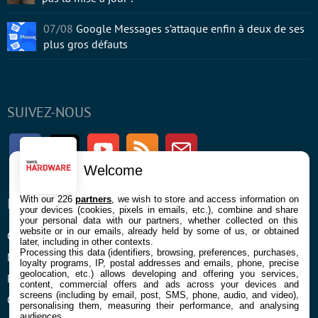
07/08
Google Messages s’attaque enfin à deux de ses
plus gros défauts
SUIVEZ-NOUS
Facebook
Twitter
Youtube
RSS
Newsletter
Welcome
With our 226
partners
, we wish to store and access information on
ENTREPRISE
À PROPOS
your devices (cookies, pixels in emails, etc.), combine and share
your personal data with our partners, whether collected on this
website or in our emails, already held by some of us, or obtained
Confidentialité et Cookies
Contact
later, including in other contexts.
Processing this data (identifiers, browsing, preferences, purchases,
Mentions légales et CGU
loyalty programs, IP, postal addresses and emails, phone, precise
geolocation, etc.) allows developing and offering you services,
Préférences Cookies
content, commercial offers and ads across your devices and
screens (including by email, post, SMS, phone, audio, and video),
Qui sommes nous
personalising them, measuring their performance, and analysing
audiences.