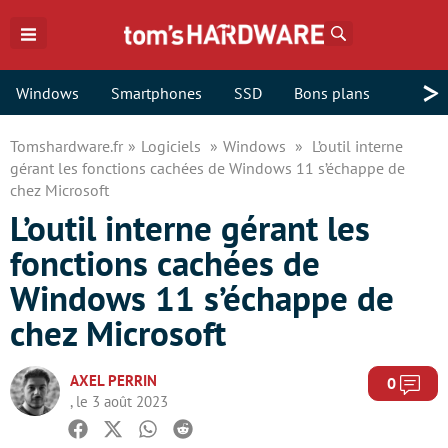
Rechercher
>
Windows
Smartphones
SSD
Bons plans
Tomshardware.fr
Logiciels
Windows
L’outil interne
gérant les fonctions cachées de Windows 11 s’échappe de
chez Microsoft
L’outil interne gérant les
fonctions cachées de
Windows 11 s’échappe de
chez Microsoft
AXEL PERRIN
Com
0
, le 3 août 2023
Facebook
Twitter
Whatsapp
Reddit