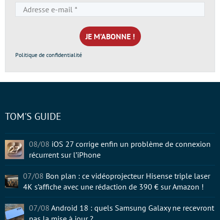
Adresse
e-
mail
*
Politique de confidentialité
TOM'S GUIDE
08/08
iOS 27 corrige enfin un problème de connexion
récurrent sur l’iPhone
07/08
Bon plan : ce vidéoprojecteur Hisense triple laser
4K s’affiche avec une rédaction de 390 € sur Amazon !
07/08
Android 18 : quels Samsung Galaxy ne recevront
pas la mise à jour ?