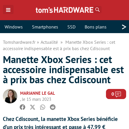
Rechercher
>
Windows
Smartphones
SSD
Bons plans
Tomshardware.fr
Actualité
Manette Xbox Series : cet
accessoire indispensable est à prix bas chez Cdiscount
Manette Xbox Series : cet
accessoire indispensable est
à prix bas chez Cdiscount
MARIANNE LE GAL
Com
0
, le 15 mars 2023
Facebook
Twitter
Whatsapp
Reddit
Chez Cdiscount, la manette Xbox Series bénéficie
d’un prix très intéressant et passe à 47,99 €