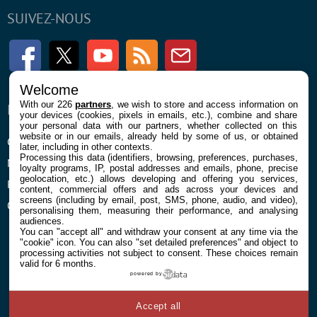
SUIVEZ-NOUS
Facebook
Twitter
Youtube
RSS
Newsletter
Welcome
With our 226
partners
, we wish to store and access information on
ENTREPRISE
À PROPOS
your devices (cookies, pixels in emails, etc.), combine and share
your personal data with our partners, whether collected on this
website or in our emails, already held by some of us, or obtained
Confidentialité et Cookies
Contact
later, including in other contexts.
Processing this data (identifiers, browsing, preferences, purchases,
Mentions légales et CGU
loyalty programs, IP, postal addresses and emails, phone, precise
geolocation, etc.) allows developing and offering you services,
Préférences Cookies
content, commercial offers and ads across your devices and
screens (including by email, post, SMS, phone, audio, and video),
Qui sommes nous
personalising them, measuring their performance, and analysing
audiences.
You can "accept all" and withdraw your consent at any time via the
"cookie" icon
. You can also "set detailed preferences" and object to
processing activities not subject to consent. These choices remain
valid for 6 months.
powered by
© 2026 Galaxie Media Tous droits réservés
Accept all