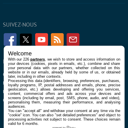
SUIVEZ-NOUS
Facebook
Twitter
Youtube
RSS
Newsletter
Welcome
With our 226
partners
, we wish to store and access information on
ENTREPRISE
À PROPOS
your devices (cookies, pixels in emails, etc.), combine and share
your personal data with our partners, whether collected on this
website or in our emails, already held by some of us, or obtained
Confidentialité et Cookies
Contact
later, including in other contexts.
Processing this data (identifiers, browsing, preferences, purchases,
Mentions légales et CGU
loyalty programs, IP, postal addresses and emails, phone, precise
geolocation, etc.) allows developing and offering you services,
Préférences Cookies
content, commercial offers and ads across your devices and
screens (including by email, post, SMS, phone, audio, and video),
Qui sommes nous
personalising them, measuring their performance, and analysing
audiences.
You can "accept all" and withdraw your consent at any time via the
"cookie" icon
. You can also "set detailed preferences" and object to
processing activities not subject to consent. These choices remain
valid for 6 months.
powered by