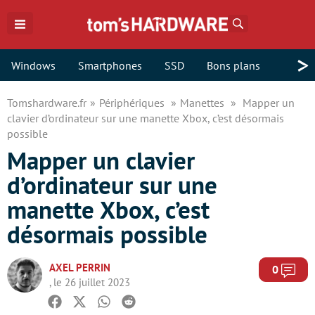
Rechercher
>
Windows
Smartphones
SSD
Bons plans
Tomshardware.fr
Périphériques
Manettes
Mapper un
clavier d’ordinateur sur une manette Xbox, c’est désormais
possible
Mapper un clavier
d’ordinateur sur une
manette Xbox, c’est
désormais possible
AXEL PERRIN
Com
0
, le 26 juillet 2023
Facebook
Twitter
Whatsapp
Reddit