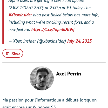
Alpha users are getting a new 2308 update
(2308.230720-2200) at 2:00 p.m. PT today. The
#XboxInsider
blog post linked below has more info,
including what we're tracking, recent fixes, and a
new feature:
https://t.co/Hqm6Dtl9rj
— Xbox Insider (@xboxinsider)
July 24, 2023
Xbox
Axel Perrin
Ma passion pour l’informatique a débuté lorsqu’on
était encore sur Windows 95.