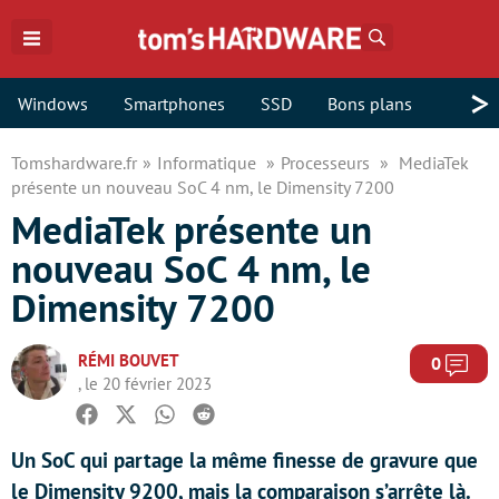
Rechercher
>
Windows
Smartphones
SSD
Bons plans
Tomshardware.fr
Informatique
Processeurs
MediaTek
présente un nouveau SoC 4 nm, le Dimensity 7200
MediaTek présente un
nouveau SoC 4 nm, le
Dimensity 7200
RÉMI BOUVET
Com
0
, le 20 février 2023
Facebook
Twitter
Whatsapp
Reddit
Un SoC qui partage la même finesse de gravure que
le Dimensity 9200, mais la comparaison s’arrête là.