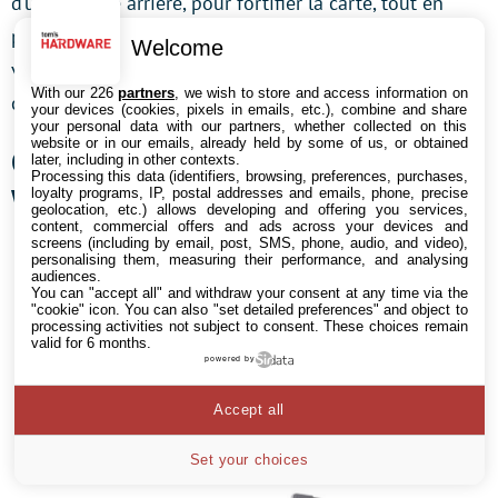
d’une plaque arrière, pour fortifier la carte, tout en
participant à la dissipation thermique. Deux petits
Welcome
ventilateurs appuient le refroidissement de tous les
With our 226
partners
, we wish to store and access information on
composants, chipset Intel Z97 et VRM en priorité.
your devices (cookies, pixels in emails, etc.), combine and share
your personal data with our partners, whether collected on this
website or in our emails, already held by some of us, or obtained
Gigabyte X299X Aorus Xtreme
later, including in other contexts.
Processing this data (identifiers, browsing, preferences, purchases,
Waterforce (2020)
loyalty programs, IP, postal addresses and emails, phone, precise
geolocation, etc.) allows developing and offering you services,
content, commercial offers and ads across your devices and
screens (including by email, post, SMS, phone, audio, and video),
personalising them, measuring their performance, and analysing
audiences.
You can "accept all" and withdraw your consent at any time via the
"cookie" icon
. You can also "set detailed preferences" and object to
processing activities not subject to consent. These choices remain
valid for 6 months.
powered by
Accept all
Set your choices