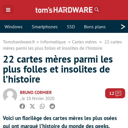
Rechercher
>
Windows
Smartphones
SSD
Bons plans
Tomshardware.fr
Informatique
Cartes mères
22 cartes
mères parmi les plus folles et insolites de l’histoire
22 cartes mères parmi les
plus folles et insolites de
l’histoire
BRUNO CORMIER
Com
12
, le 10 février 2020
Facebook
Twitter
Whatsapp
Reddit
Voici un florilège des cartes mères les plus osées
qui ont marqué l’histoire du monde des geeks.