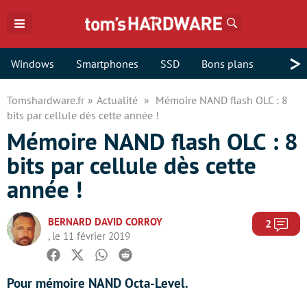
Rechercher
>
Windows
Smartphones
SSD
Bons plans
Tomshardware.fr
Actualité
Mémoire NAND flash OLC : 8
bits par cellule dès cette année !
Mémoire NAND flash OLC : 8
bits par cellule dès cette
année !
BERNARD DAVID CORROY
Com
2
, le 11 février 2019
Facebook
Twitter
Whatsapp
Reddit
Pour mémoire NAND Octa-Level.