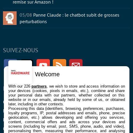
remise sur Amazon !
05/08
Panne Claude : le chatbot subit de grosses
perturbations
SUIVEZ-NOUS
Facebook
Twitter
Youtube
RSS
Newsletter
Welcome
With our 226
partners
, we wish to store and access information on
ENTREPRISE
À PROPOS
your devices (cookies, pixels in emails, etc.), combine and share
your personal data with our partners, whether collected on this
website or in our emails, already held by some of us, or obtained
Confidentialité et Cookies
Contact
later, including in other contexts.
Processing this data (identifiers, browsing, preferences, purchases,
Mentions légales et CGU
loyalty programs, IP, postal addresses and emails, phone, precise
geolocation, etc.) allows developing and offering you services,
Préférences Cookies
content, commercial offers and ads across your devices and
screens (including by email, post, SMS, phone, audio, and video),
Qui sommes nous
personalising them, measuring their performance, and analysing