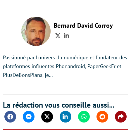
Bernard David Corroy
Twitter
LinkedIn
Passionné par l'univers du numérique et fondateur des
plateformes influentes Phonandroid, PaperGeekFr et
PlusDeBonsPlans, je…
La rédaction vous conseille aussi...
Facebook
Messenger
Twitter
Linkedin
Whatsapp
Reddit
Shar