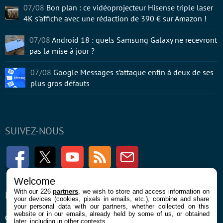
07/08
Bon plan : ce vidéoprojecteur Hisense triple laser
4K s’affiche avec une rédaction de 390 € sur Amazon !
07/08
Android 18 : quels Samsung Galaxy ne recevront
pas la mise à jour ?
07/08
Google Messages s’attaque enfin à deux de ses
plus gros défauts
SUIVEZ-NOUS
Facebook
Twitter
Youtube
RSS
Newsletter
Welcome
With our 226
partners
, we wish to store and access information on
ENTREPRISE
À PROPOS
your devices (cookies, pixels in emails, etc.), combine and share
your personal data with our partners, whether collected on this
website or in our emails, already held by some of us, or obtained
Confidentialité et Cookies
Contact
later, including in other contexts.