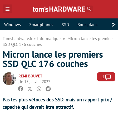
Rechercher
>
Windows
Smartphones
SSD
Bons plans
Tomshardware.fr
Informatique
Micron lance les premiers
SSD QLC 176 couches
Micron lance les premiers
SSD QLC 176 couches
RÉMI BOUVET
Com
1
, le 13 janvier 2022
Facebook
Twitter
Whatsapp
Reddit
Pas les plus véloces des SSD, mais un rapport prix /
capacité qui devrait être attractif.