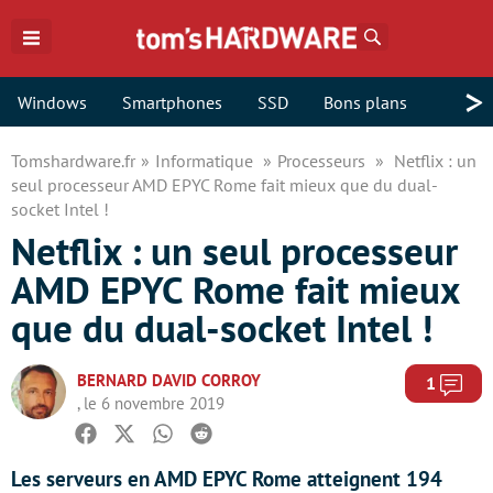
Rechercher
>
Windows
Smartphones
SSD
Bons plans
Tomshardware.fr
Informatique
Processeurs
Netflix : un
seul processeur AMD EPYC Rome fait mieux que du dual-
socket Intel !
Netflix : un seul processeur
AMD EPYC Rome fait mieux
que du dual-socket Intel !
BERNARD DAVID CORROY
Com
1
, le 6 novembre 2019
Facebook
Twitter
Whatsapp
Reddit
Les serveurs en AMD EPYC Rome atteignent 194