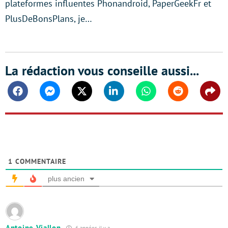
plateformes influentes Phonandroid, PaperGeekFr et
PlusDeBonsPlans, je…
La rédaction vous conseille aussi...
Facebook
Messenger
Twitter
Linkedin
Whatsapp
Reddit
Shar
1
COMMENTAIRE
plus ancien
Antoine Viallon
6 années il y a