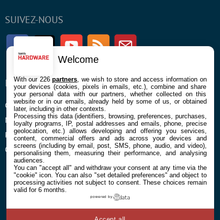
SUIVEZ-NOUS
Facebook
Twitter
Youtube
RSS
Newsletter
Welcome
With our 226
partners
, we wish to store and access information on
ENTREPRISE
À PROPOS
your devices (cookies, pixels in emails, etc.), combine and share
your personal data with our partners, whether collected on this
website or in our emails, already held by some of us, or obtained
Confidentialité et Cookies
Contact
later, including in other contexts.
Processing this data (identifiers, browsing, preferences, purchases,
Mentions légales et CGU
loyalty programs, IP, postal addresses and emails, phone, precise
geolocation, etc.) allows developing and offering you services,
Préférences Cookies
content, commercial offers and ads across your devices and
screens (including by email, post, SMS, phone, audio, and video),
Qui sommes nous
personalising them, measuring their performance, and analysing
audiences.
You can "accept all" and withdraw your consent at any time via the
"cookie" icon
. You can also "set detailed preferences" and object to
processing activities not subject to consent. These choices remain
valid for 6 months.
powered by
© 2026 Galaxie Media Tous droits réservés
Accept all