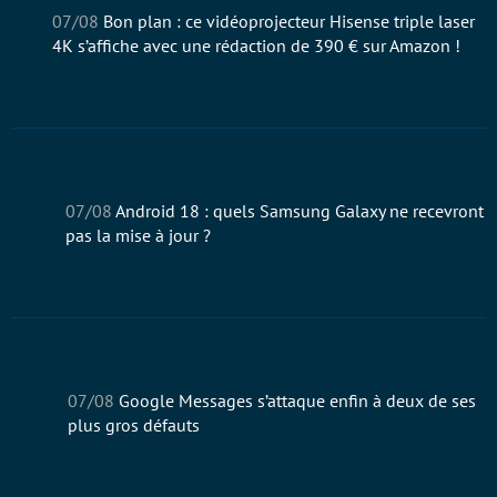
07/08
Android 18 : quels Samsung Galaxy ne recevront
pas la mise à jour ?
07/08
Google Messages s’attaque enfin à deux de ses
plus gros défauts
07/08
iPhone 18 Pro : pourquoi il sera difficile de
l’acheter à son lancement en septembre
SUIVEZ-NOUS
Facebook
Twitter
Youtube
RSS
Newsletter
ENTREPRISE
À PROPOS