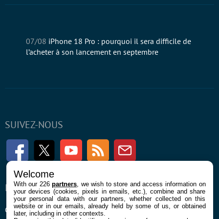
Confidentialité et Cookies
Contact
Mentions légales et CGU
Préférences Cookies
Qui sommes nous
© 2026 Galaxie Media Tous droits réservés
Welcome
With our 226
partners
, we wish to store and access information on
your devices (cookies, pixels in emails, etc.), combine and share
your personal data with our partners, whether collected on this
website or in our emails, already held by some of us, or obtained
later, including in other contexts.