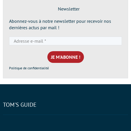
Newsletter
Abonnez-vous à notre newsletter pour recevoir nos
dernières actus par mail !
Adresse
e-
mail
*
Politique de confidentialité
TOM'S GUIDE
07/08
Bon plan : ce vidéoprojecteur Hisense triple laser
4K s’affiche avec une rédaction de 390 € sur Amazon !