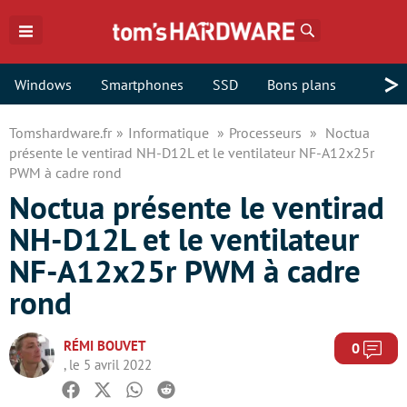
Rechercher
>
Windows
Smartphones
SSD
Bons plans
Tomshardware.fr
Informatique
Processeurs
Noctua
présente le ventirad NH-D12L et le ventilateur NF-A12x25r
PWM à cadre rond
Noctua présente le ventirad
NH-D12L et le ventilateur
NF-A12x25r PWM à cadre
rond
RÉMI BOUVET
Com
0
, le 5 avril 2022
Facebook
Twitter
Whatsapp
Reddit