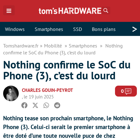
Rechercher
>
Windows
Smartphones
SSD
Bons plans
Tomshardware.fr
Mobilité
Smartphones
Nothing
confirme le SoC du Phone (3), c’est du lourd
Nothing confirme le SoC du
Phone (3), c’est du lourd
CHARLES GOUIN-PEYROT
Com
0
, le 19 juin 2025
Facebook
Twitter
Whatsapp
Reddit
Nothing tease son prochain smartphone, le Nothing
Phone (3). Celui-ci serait le premier smartphone à
être doté d’une toute nouvelle puce de chez