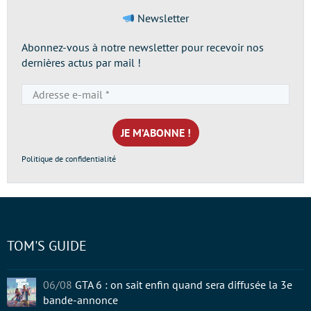
Newsletter
Abonnez-vous à notre newsletter pour recevoir nos
dernières actus par mail !
Adresse
e-
mail
*
Politique de confidentialité
TOM'S GUIDE
06/08
GTA 6 : on sait enfin quand sera diffusée la 3e
bande-annonce