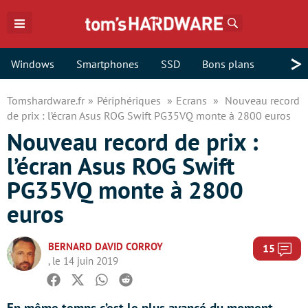
Rechercher
>
Windows
Smartphones
SSD
Bons plans
Tomshardware.fr
Périphériques
Ecrans
Nouveau record
de prix : l’écran Asus ROG Swift PG35VQ monte à 2800 euros
Nouveau record de prix :
l’écran Asus ROG Swift
PG35VQ monte à 2800
euros
BERNARD DAVID CORROY
Com
15
, le 14 juin 2019
Facebook
Twitter
Whatsapp
Reddit