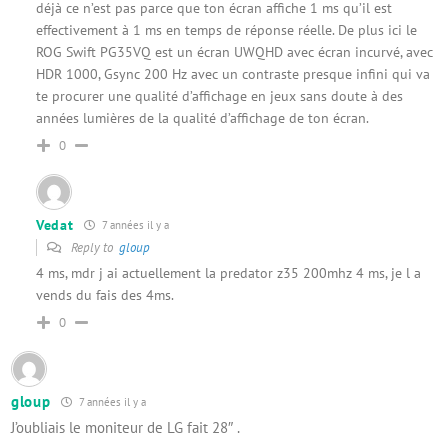
déjà ce n’est pas parce que ton écran affiche 1 ms qu’il est
effectivement à 1 ms en temps de réponse réelle. De plus ici le
ROG Swift PG35VQ est un écran UWQHD avec écran incurvé, avec
HDR 1000, Gsync 200 Hz avec un contraste presque infini qui va
te procurer une qualité d’affichage en jeux sans doute à des
années lumières de la qualité d’affichage de ton écran.
0
Vedat
7 années il y a
Reply to
gloup
4 ms, mdr j ai actuellement la predator z35 200mhz 4 ms, je l a
vends du fais des 4ms.
0
gloup
7 années il y a
J’oubliais le moniteur de LG fait 28″ .