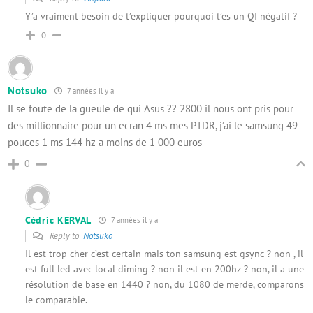
Y’a vraiment besoin de t’expliquer pourquoi t’es un QI négatif ?
0
Notsuko
7 années il y a
Il se foute de la gueule de qui Asus ?? 2800 il nous ont pris pour
des millionnaire pour un ecran 4 ms mes PTDR, j’ai le samsung 49
pouces 1 ms 144 hz a moins de 1 000 euros
0
Cédric KERVAL
7 années il y a
Reply to
Notsuko
Il est trop cher c’est certain mais ton samsung est gsync ? non , il
est full led avec local diming ? non il est en 200hz ? non, il a une
résolution de base en 1440 ? non, du 1080 de merde, comparons
le comparable.