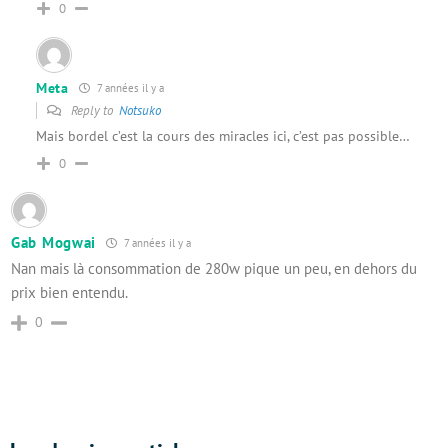
0
Meta
7 années il y a
Reply to
Notsuko
Mais bordel c’est la cours des miracles ici, c’est pas possible…
0
Gab Mogwai
7 années il y a
Nan mais là consommation de 280w pique un peu, en dehors du
prix bien entendu.
0