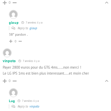
0
gloup
7 années il y a
Reply to
gloup
38″ pardon .
0
vinpoto
7 années il y a
Payer 2800 euros pour du GTG 4ms……non merci !
Le LG IPS 1ms est bien plus interessant…..et moin cher
0
Lug
7 années il y a
Reply to
vinpoto