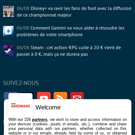
06/08
Disney+ va ravir les fans de foot avec la diffusion
de ce championnat majeur
06/08
Comment Gemini va vous aider à résoudre les
problèmes de votre smartphone
06/08
Steam : cet action-RPG culte à 20 € vient de
passer à 0 €, mais ça ne durera pas
SUIVEZ-NOUS
Facebook
Twitter
Youtube
RSS
Newsletter
Welcome
With our 226
partners
, we wish to store and access information on
ENTREPRISE
À PROPOS
your devices (cookies, pixels in emails, etc.), combine and share
your personal data with our partners, whether collected on this
website or in our emails, already held by some of us, or obtained