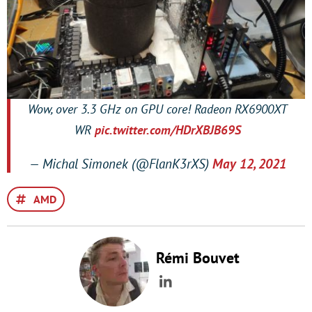
Wow, over 3.3 GHz on GPU core! Radeon RX6900XT
WR
pic.twitter.com/HDrXBJB69S
— Michal Simonek (@FlanK3rXS)
May 12, 2021
AMD
Rémi Bouvet
LinkedIn