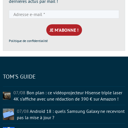
dernières actus par mail !
Adresse
e-
mail
*
Politique de confidentialité
TOM'S GUIDE
07/08
Bon plan : ce vidéoprojecteur Hisense triple laser
4K s’affiche avec une rédaction de 390 € sur Amazon !
07/08
Android 18 : quels Samsung Galaxy ne recevront
pas la mise à jour ?