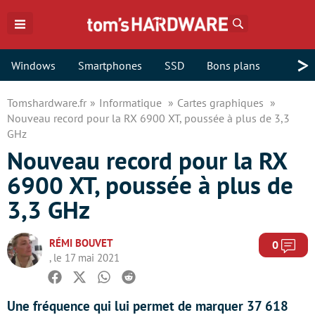
Rechercher
>
Windows
Smartphones
SSD
Bons plans
Tomshardware.fr
Informatique
Cartes graphiques
Nouveau record pour la RX 6900 XT, poussée à plus de 3,3
GHz
Nouveau record pour la RX
6900 XT, poussée à plus de
3,3 GHz
RÉMI BOUVET
Com
0
, le 17 mai 2021
Facebook
Twitter
Whatsapp
Reddit
Une fréquence qui lui permet de marquer 37 618