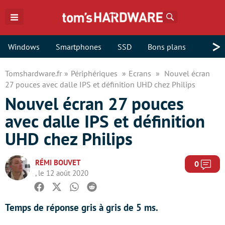
Rechercher
>
Windows
Smartphones
SSD
Bons plans
Tomshardware.fr
Périphériques
Ecrans
Nouvel écran
27 pouces avec dalle IPS et définition UHD chez Philips
Nouvel écran 27 pouces
avec dalle IPS et définition
UHD chez Philips
RÉMI BOUVET
Com
0
, le 12 août 2020
Facebook
Twitter
Whatsapp
Reddit
Temps de réponse gris à gris de 5 ms.