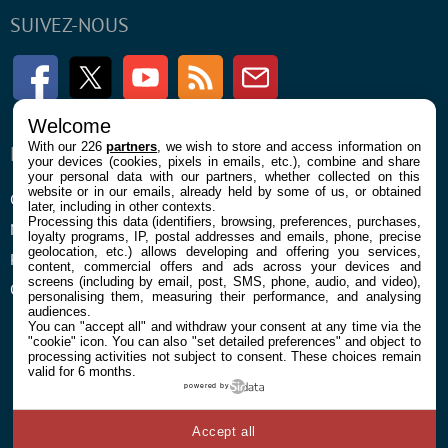
SUIVEZ-NOUS
Facebook
Twitter
Youtube
RSS
Newsletter
Welcome
With our 226
partners
, we wish to store and access information on
ENTREPRISE
À PROPOS
your devices (cookies, pixels in emails, etc.), combine and share
your personal data with our partners, whether collected on this
website or in our emails, already held by some of us, or obtained
Confidentialité et Cookies
Contact
later, including in other contexts.
Processing this data (identifiers, browsing, preferences, purchases,
Mentions légales et CGU
loyalty programs, IP, postal addresses and emails, phone, precise
geolocation, etc.) allows developing and offering you services,
Préférences Cookies
content, commercial offers and ads across your devices and
screens (including by email, post, SMS, phone, audio, and video),
Qui sommes nous
personalising them, measuring their performance, and analysing
audiences.
You can "accept all" and withdraw your consent at any time via the
"cookie" icon
. You can also "set detailed preferences" and object to
processing activities not subject to consent. These choices remain
valid for 6 months.
powered by
© 2026 Galaxie Media Tous droits réservés
Accept all