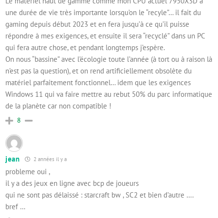
Le matériel haut de gamme comme mon CPU actuel 7950X3D a
une durée de vie très importante lorsqu’on le “recyle”… il fait du
gaming depuis début 2023 et en fera jusqu’à ce qu’il puisse
répondre à mes exigences, et ensuite il sera “recyclé” dans un PC
qui fera autre chose, et pendant longtemps j’espère.
On nous “bassine” avec l’écologie toute l’année (à tort ou à raison là
n’est pas la question), et on rend artificiellement obsolète du
matériel parfaitement fonctionnel… idem que les exigences
Windows 11 qui va faire mettre au rebut 50% du parc informatique
de la planète car non compatible !
8
jean
2 années il y a
probleme oui ,
il y a des jeux en ligne avec bcp de joueurs
qui ne sont pas délaissé : starcraft bw , SC2 et bien d’autre ….
bref …