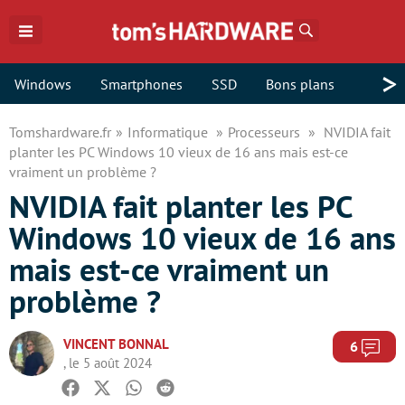
Rechercher
>
Windows
Smartphones
SSD
Bons plans
Tomshardware.fr
Informatique
Processeurs
NVIDIA fait
planter les PC Windows 10 vieux de 16 ans mais est-ce
vraiment un problème ?
NVIDIA fait planter les PC
Windows 10 vieux de 16 ans
mais est-ce vraiment un
problème ?
VINCENT BONNAL
Com
6
, le 5 août 2024
Facebook
Twitter
Whatsapp
Reddit