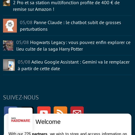
2 Pro et sa station multifonction profite de 400 € de
remise sur Amazon !
05/08
Panne Claude : le chatbot subit de grosses
perturbations
05/08
Hogwarts Legacy : vous pouvez enfin explorer ce
lieu culte de la saga Harry Potter
05/08
Adieu Google Assistant : Gemini va le remplacer
à partir de cette date
SUIVEZ-NOUS
Facebook
Twitter
Youtube
RSS
Newsletter
Welcome
With our 226
partners
, we wish to store and access information on