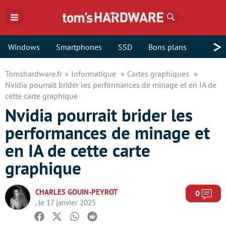
Rechercher
>
Windows
Smartphones
SSD
Bons plans
Tomshardware.fr
Informatique
Cartes graphiques
Nvidia pourrait brider les performances de minage et en IA de
cette carte graphique
Nvidia pourrait brider les
performances de minage et
en IA de cette carte
graphique
CHARLES GOUIN-PEYROT
Com
0
, le 17 janvier 2025
Facebook
Twitter
Whatsapp
Reddit