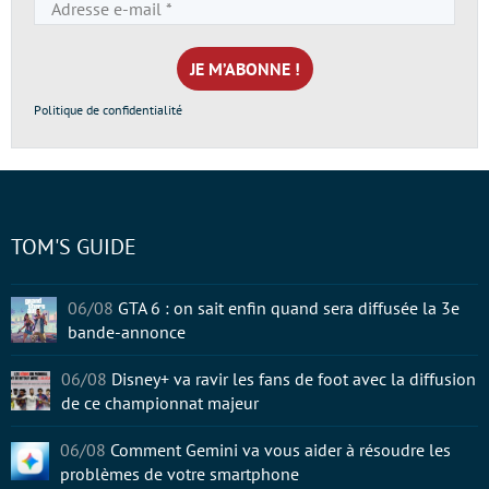
Adresse
e-
mail
*
Politique de confidentialité
TOM'S GUIDE
06/08
GTA 6 : on sait enfin quand sera diffusée la 3e
bande-annonce
06/08
Disney+ va ravir les fans de foot avec la diffusion
de ce championnat majeur
06/08
Comment Gemini va vous aider à résoudre les
problèmes de votre smartphone