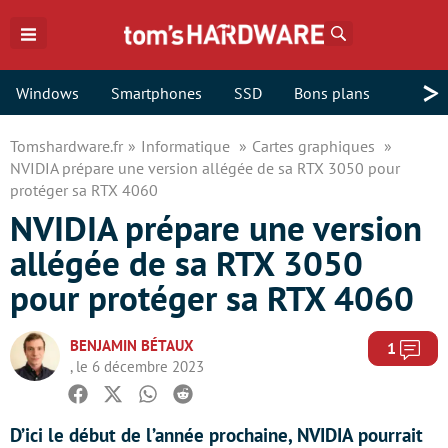
Rechercher
>
Windows
Smartphones
SSD
Bons plans
Tomshardware.fr
Informatique
Cartes graphiques
NVIDIA prépare une version allégée de sa RTX 3050 pour
protéger sa RTX 4060
NVIDIA prépare une version
allégée de sa RTX 3050
pour protéger sa RTX 4060
BENJAMIN BÉTAUX
Com
1
, le 6 décembre 2023
Facebook
Twitter
Whatsapp
Reddit
D’ici le début de l’année prochaine, NVIDIA pourrait