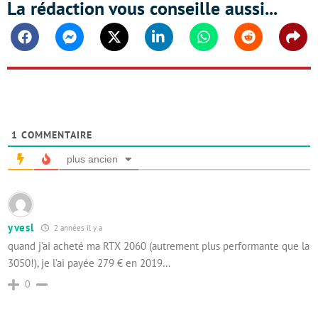
La rédaction vous conseille aussi...
Facebook
Messenger
Twitter
Linkedin
Whatsapp
Reddit
Shar
1
COMMENTAIRE
plus ancien
yvesl
2 années il y a
quand j’ai acheté ma RTX 2060 (autrement plus performante que la
3050!), je l’ai payée 279 € en 2019…
0