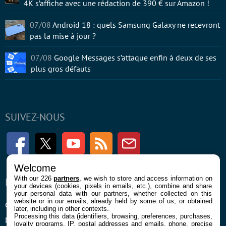
4K s’affiche avec une rédaction de 390 € sur Amazon !
07/08
Android 18 : quels Samsung Galaxy ne recevront
pas la mise à jour ?
07/08
Google Messages s’attaque enfin à deux de ses
plus gros défauts
SUIVEZ-NOUS
Facebook
Twitter
Youtube
RSS
Newsletter
Welcome
With our 226
partners
, we wish to store and access information on
ENTREPRISE
À PROPOS
your devices (cookies, pixels in emails, etc.), combine and share
your personal data with our partners, whether collected on this
website or in our emails, already held by some of us, or obtained
Confidentialité et Cookies
Contact
later, including in other contexts.
Processing this data (identifiers, browsing, preferences, purchases,
Mentions légales et CGU
loyalty programs, IP, postal addresses and emails, phone, precise