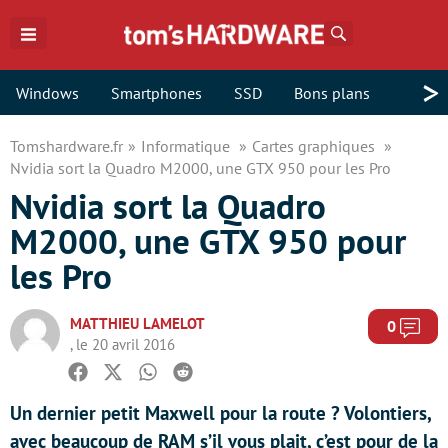
Rechercher
>
Windows
Smartphones
SSD
Bons plans
Tomshardware.fr
Informatique
Cartes graphiques
Nvidia sort la Quadro M2000, une GTX 950 pour les Pro
Nvidia sort la Quadro
M2000, une GTX 950 pour
les Pro
MATTHIEU LAMELOT
Com
0
, le 20 avril 2016
Facebook
Twitter
Whatsapp
Reddit
Un dernier petit Maxwell pour la route ? Volontiers,
avec beaucoup de RAM s’il vous plait, c’est pour de la