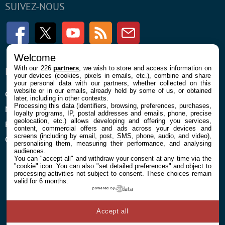
SUIVEZ-NOUS
Facebook
Twitter
Youtube
RSS
Newsletter
Welcome
With our 226
partners
, we wish to store and access information on
ENTREPRISE
À PROPOS
your devices (cookies, pixels in emails, etc.), combine and share
your personal data with our partners, whether collected on this
website or in our emails, already held by some of us, or obtained
Confidentialité et Cookies
Contact
later, including in other contexts.
Processing this data (identifiers, browsing, preferences, purchases,
Mentions légales et CGU
loyalty programs, IP, postal addresses and emails, phone, precise
geolocation, etc.) allows developing and offering you services,
Préférences Cookies
content, commercial offers and ads across your devices and
screens (including by email, post, SMS, phone, audio, and video),
Qui sommes nous
personalising them, measuring their performance, and analysing
audiences.
You can "accept all" and withdraw your consent at any time via the
"cookie" icon
. You can also "set detailed preferences" and object to
processing activities not subject to consent. These choices remain
valid for 6 months.
powered by
© 2026 Galaxie Media Tous droits réservés
Accept all