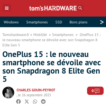
Rechercher
>
Windows
Smartphones
SSD
Bons plans
Tomshardware.fr
Mobilité
Smartphones
OnePlus 15 :
le nouveau smartphone se dévoile avec son Snapdragon 8
Elite Gen 5
OnePlus 15 : le nouveau
smartphone se dévoile avec
son Snapdragon 8 Elite Gen
5
CHARLES GOUIN-PEYROT
Com
0
, le 26 septembre 2025
Facebook
Twitter
Whatsapp
Reddit