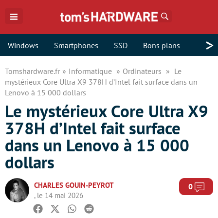
Rechercher
>
Windows
Smartphones
SSD
Bons plans
Tomshardware.fr
Informatique
Ordinateurs
Le
mystérieux Core Ultra X9 378H d’Intel fait surface dans un
Lenovo à 15 000 dollars
Le mystérieux Core Ultra X9
378H d’Intel fait surface
dans un Lenovo à 15 000
dollars
CHARLES GOUIN-PEYROT
Com
0
, le 14 mai 2026
Facebook
Twitter
Whatsapp
Reddit