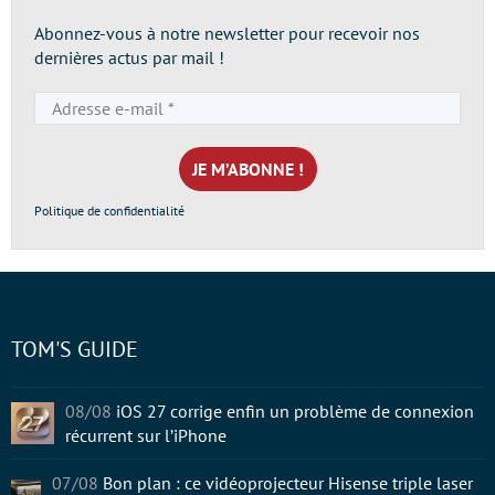
Abonnez-vous à notre newsletter pour recevoir nos
dernières actus par mail !
Adresse
e-
mail
*
Politique de confidentialité
TOM'S GUIDE
08/08
iOS 27 corrige enfin un problème de connexion
récurrent sur l’iPhone
07/08
Bon plan : ce vidéoprojecteur Hisense triple laser