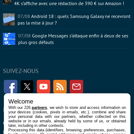
4K s’affiche avec une rédaction de 390 € sur Amazon !
07/08
Android 18 : quels Samsung Galaxy ne recevront
pas la mise à jour ?
07/08
Google Messages s’attaque enfin à deux de ses
plus gros défauts
SUIVEZ-NOUS
Facebook
Twitter
Youtube
RSS
Newsletter
Welcome
With our 226
partners
, we wish to store and access information on
ENTREPRISE
À PROPOS
your devices (cookies, pixels in emails, etc.), combine and share
your personal data with our partners, whether collected on this
website or in our emails, already held by some of us, or obtained
Confidentialité et Cookies
Contact
later, including in other contexts.
Processing this data (identifiers, browsing, preferences, purchases,
Mentions légales et CGU