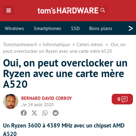
Rechercher
>
Windows
Smartphones
SSD
Bons plans
Tomshardware.fr
Informatique
Cartes mères
Oui, on
peut overclocker un Ryzen avec une carte mère A520
Oui, on peut overclocker un
Ryzen avec une carte mère
A520
BERNARD DAVID CORROY
Com
0
, le 24 août 2020
Facebook
Twitter
Whatsapp
Reddit
Un Ryzen 3600 à 4389 MHz avec un chipset AMD
A520