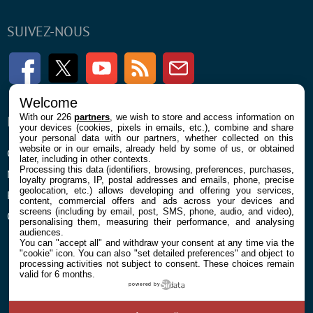
SUIVEZ-NOUS
Facebook
Twitter
Youtube
RSS
Newsletter
Welcome
With our 226
partners
, we wish to store and access information on
ENTREPRISE
À PROPOS
your devices (cookies, pixels in emails, etc.), combine and share
your personal data with our partners, whether collected on this
website or in our emails, already held by some of us, or obtained
Confidentialité et Cookies
Contact
later, including in other contexts.
Processing this data (identifiers, browsing, preferences, purchases,
Mentions légales et CGU
loyalty programs, IP, postal addresses and emails, phone, precise
geolocation, etc.) allows developing and offering you services,
Préférences Cookies
content, commercial offers and ads across your devices and
screens (including by email, post, SMS, phone, audio, and video),
Qui sommes nous
personalising them, measuring their performance, and analysing
audiences.
You can "accept all" and withdraw your consent at any time via the
"cookie" icon
. You can also "set detailed preferences" and object to
processing activities not subject to consent. These choices remain
valid for 6 months.
powered by
© 2026 Galaxie Media Tous droits réservés