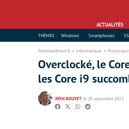
ACTUALITÉS
THÈMES :
Windows
Smartphones
S
Tomshardware.fr
Informatique
Processeu
Overclocké, le Co
les Core i9 succom
RÉMI BOUVET
, le 28 septembre 2023
Facebook
Twitter
Whatsapp
Reddit