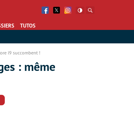
Facebook
Twitter
Facebook
Rechercher
SIERS
TUTOS
Core i9 succombent !
ages : même
Commentaires