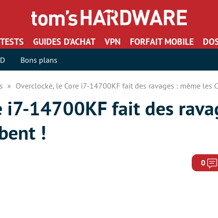
TESTS
GUIDES D’ACHAT
VPN
FORFAIT MOBILE
DOS
SD
Bons plans
rs
Overclocké, le Core i7-14700KF fait des ravages : même les 
re i7-14700KF fait des rav
bent !
0