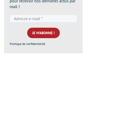
pour recevoir nos dernières actus par
mail !
Adresse
e-
mail
*
Politique de confidentialité