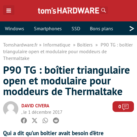
Rechercher
>
Windows
Smartphones
SSD
Bons plans
Tomshardware.fr
Informatique
Boitiers
P90 TG : boîtier
triangulaire open et modulaire pour moddeurs de
Thermaltake
P90 TG : boîtier triangulaire
open et modulaire pour
moddeurs de Thermaltake
DAVID CIVERA
Com
0
, le 1 décembre 2017
Facebook
Twitter
Whatsapp
Reddit
Qui a dit qu’un boîtier avait besoin d’être