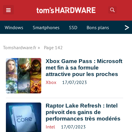
Recherch
>
Windows
Smartphones
SSD
Bons plans
Tomshardware.fr
Page 142
Xbox Game Pass : Microsoft
met fin à sa formule
attractive pour les proches
Xbox
17/07/2023
Raptor Lake Refresh : Intel
prévoit des gains de
performances très modérés
Intel
17/07/2023