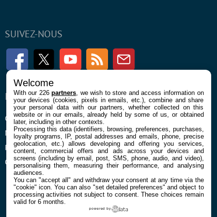
SUIVEZ-NOUS
Facebook
Twitter
Youtube
RSS
Newsletter
Welcome
With our 226
partners
, we wish to store and access information on
ENTREPRISE
À PROPOS
your devices (cookies, pixels in emails, etc.), combine and share
your personal data with our partners, whether collected on this
website or in our emails, already held by some of us, or obtained
Confidentialité et Cookies
Contact
later, including in other contexts.
Processing this data (identifiers, browsing, preferences, purchases,
Mentions légales et CGU
loyalty programs, IP, postal addresses and emails, phone, precise
geolocation, etc.) allows developing and offering you services,
Préférences Cookies
content, commercial offers and ads across your devices and
screens (including by email, post, SMS, phone, audio, and video),
Qui sommes nous
personalising them, measuring their performance, and analysing
audiences.
You can "accept all" and withdraw your consent at any time via the
"cookie" icon
. You can also "set detailed preferences" and object to
processing activities not subject to consent. These choices remain
valid for 6 months.
powered by