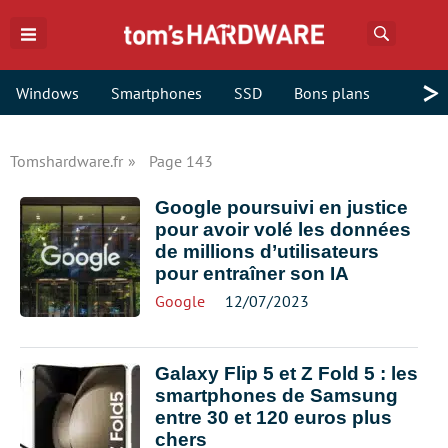
Recherch
>
Windows
Smartphones
SSD
Bons plans
Tomshardware.fr
Page 143
Google poursuivi en justice
pour avoir volé les données
de millions d’utilisateurs
pour entraîner son IA
Google
12/07/2023
Galaxy Flip 5 et Z Fold 5 : les
smartphones de Samsung
entre 30 et 120 euros plus
chers