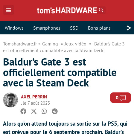
Rechercher
>
Windows
Smartphones
SSD
Bons plans
Tomshardware.fr
Gaming
Jeux-vidéo
Baldur’s Gate 3
est officiellement compatible avec la Steam Deck
Baldur’s Gate 3 est
officiellement compatible
avec la Steam Deck
AXEL PERRIN
Com
0
, le 7 août 2023
Facebook
Twitter
Whatsapp
Reddit
Alors qu’on attend toujours sa sortie sur la PS5, qui
est prévue pour le 6 septembre prochain, Baldur’s