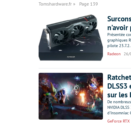
Tomshardware.fr
Page 139
Surcon
n’avoir
Présentée co
graphiques R
pilote 23.7.2
Radeon
26/
Ratchet
DLSS3 e
sur les
De nombreuse
NVIDIA DLSS 3
d'Insomniac 
GeForce RTX