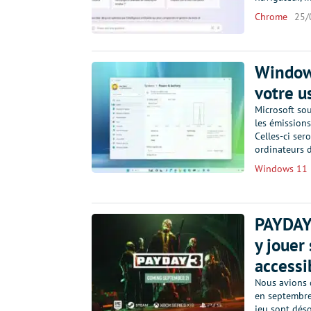
Chrome
25/
Windows
votre u
Microsoft sou
les émissions
Celles-ci ser
ordinateurs 
Windows 11
PAYDAY 
y jouer
accessi
Nous avions d
en septembre
jeu sont dés