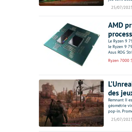
25/07/202
AMD pr
process
Le Ryzen 9 7
le Ryzen 9 7
Asus ROG Str
Ryzen 7000 S
L’Unrea
des jeu
Remnant II es
géométrie vir
pop-in. Prom
25/07/202