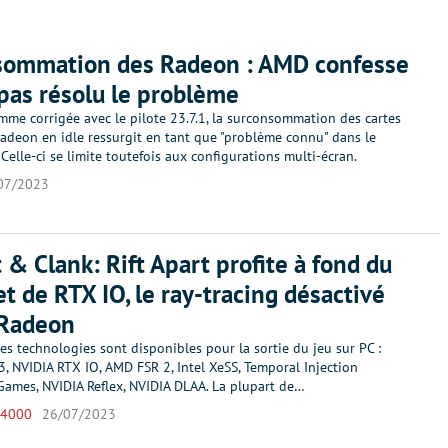
sommation des Radeon : AMD confesse
 pas résolu le problème
mme corrigée avec le pilote 23.7.1, la surconsommation des cartes
adeon en idle ressurgit en tant que "problème connu" dans le
. Celle-ci se limite toutefois aux configurations multi-écran.
07/2023
 & Clank: Rift Apart profite à fond du
t de RTX IO, le ray-tracing désactivé
 Radeon
s technologies sont disponibles pour la sortie du jeu sur PC :
, NVIDIA RTX IO, AMD FSR 2, Intel XeSS, Temporal Injection
Games, NVIDIA Reflex, NVIDIA DLAA. La plupart de…
 4000
26/07/2023