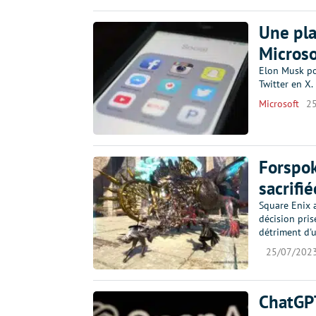
Une pla
Microso
Elon Musk po
Twitter en X.
Microsoft
2
Forspok
sacrifi
Square Enix 
décision pris
détriment d'u
25/07/202
ChatGPT