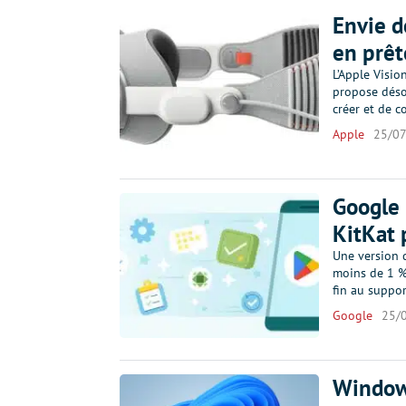
Envie d
en prêt
L’Apple Visio
propose dés
créer et de c
Apple
25/0
Google 
KitKat 
Une version 
moins de 1 % 
fin au suppor
Google
25/
Window