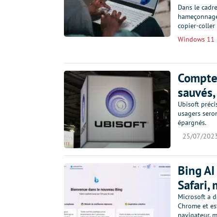
Dans le cadre
hameçonnage,
copier-coller
Windows 11
Comptes
sauvés,
Ubisoft préci
usagers sero
épargnés.
25/07/202
Bing AI
Safari,
Microsoft a d
Chrome et est
navigateur, m