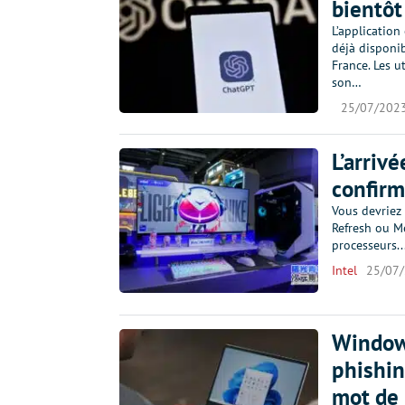
bientôt
L’application
déjà disponi
France. Les u
son…
25/07/202
L’arriv
confirm
Vous devriez
Refresh ou Me
processeurs..
Intel
25/07
Windows
phishin
mot de 