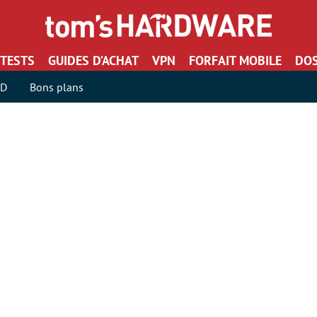
TESTS
GUIDES D’ACHAT
VPN
FORFAIT MOBILE
DOS
SD
Bons plans