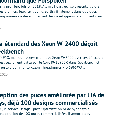
gourmand que Forspoken
la première fois en 2018, Atomic Heart, qui se présentait alors
s premiers jeux ray tracing, sortira finalement dans quelques
 cinq années de développement, les développeurs accouchent d'un
3
e-étendard des Xeon W-2400 déçoit
eekbench
495X, meilleur représentant des Xeon W-2400 avec ses 24 cœurs
, est sèchement battu par le Core i9-13900K dans Geekbench, et
t juste à dominer le Ryzen Threadripper Pro 5965WX…
/2023
eption des puces améliorée par l’IA de
s, déjà 100 designs commercialisés
0, le service Design Space Optimization AI de Synopsys a
'élaboration de 100 puces commercialisées. Il apporte des