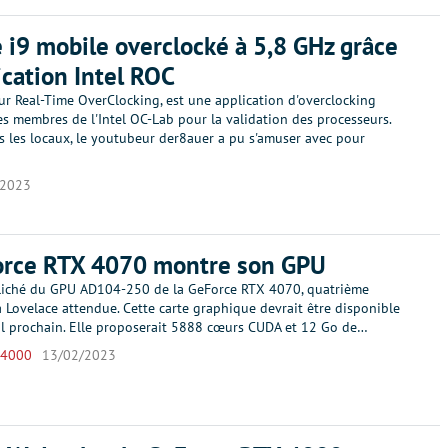
 i9 mobile overclocké à 5,8 GHz grâce
lication Intel ROC
ur Real-Time OverClocking, est une application d'overclocking
les membres de l'Intel OC-Lab pour la validation des processeurs.
s les locaux, le youtubeur der8auer a pu s'amuser avec pour
/2023
orce RTX 4070 montre son GPU
liché du GPU AD104-250 de la GeForce RTX 4070, quatrième
 Lovelace attendue. Cette carte graphique devrait être disponible
vril prochain. Elle proposerait 5888 cœurs CUDA et 12 Go de…
 4000
13/02/2023