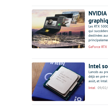
NVIDIA 
graphiq
Les RTX 5000
qui succéder
destinées au
principalem
GeForce RTX
Intel s
Lancés au pr
déjà en pré-r
août, et Inte
Intel
09/02