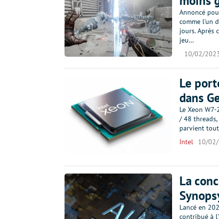
moins 
Annoncé pour 
comme l'un de
jours. Après
jeu…
10/02/202
Le port
dans G
Le Xeon W7-2
/ 48 threads
parvient tou
Intel
10/02
La conc
Synopsy
Lancé en 202
contribué à l