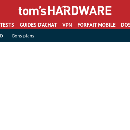
TESTS
GUIDES D’ACHAT
VPN
FORFAIT MOBILE
DOS
SD
Bons plans