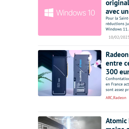
origina
avec un
Pour la Saint
réductions j
Windows 11. 
10/02/202
Radeon 
entre c
300 eur
Confrontatio
en France act
sont assez pr
ARC
,
Radeon
Atomic 