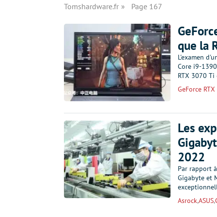
Tomshardware.fr
Page 167
GeForce
que la 
L'examen d'u
Core i9-13900
RTX 3070 Ti 
GeForce RTX
Les exp
Gigabyt
2022
Par rapport à
Gigabyte et M
exceptionnel
Asrock
,
ASUS
,