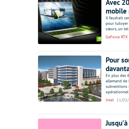
Avec 20
mobile 
Il faudrait 
pour tutoyer
cœurs, un te
GeForce RTX
Pour so
davanta
En plus des 6
allemand de l
subventions 
opérationne
Intel
11/02
Jusqu’à