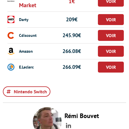
1€
Market
209€
Darty
245.90€
Cdiscount
266.08€
Amazon
266.09€
E.Leclerc
Nintendo Switch
Rémi Bouvet