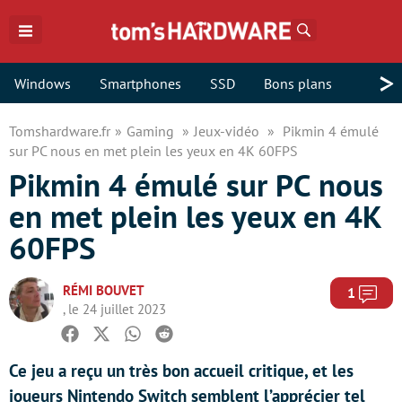
Rechercher
>
Windows
Smartphones
SSD
Bons plans
Tomshardware.fr
Gaming
Jeux-vidéo
Pikmin 4 émulé
sur PC nous en met plein les yeux en 4K 60FPS
Pikmin 4 émulé sur PC nous
en met plein les yeux en 4K
60FPS
RÉMI BOUVET
Com
1
, le 24 juillet 2023
Facebook
Twitter
Whatsapp
Reddit
Ce jeu a reçu un très bon accueil critique, et les
joueurs Nintendo Switch semblent l’apprécier tel