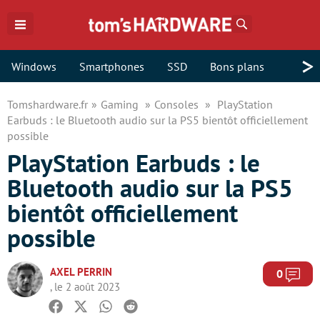
Rechercher
>
Windows
Smartphones
SSD
Bons plans
Tomshardware.fr
Gaming
Consoles
PlayStation
Earbuds : le Bluetooth audio sur la PS5 bientôt officiellement
possible
PlayStation Earbuds : le
Bluetooth audio sur la PS5
bientôt officiellement
possible
AXEL PERRIN
Com
0
, le 2 août 2023
Facebook
Twitter
Whatsapp
Reddit