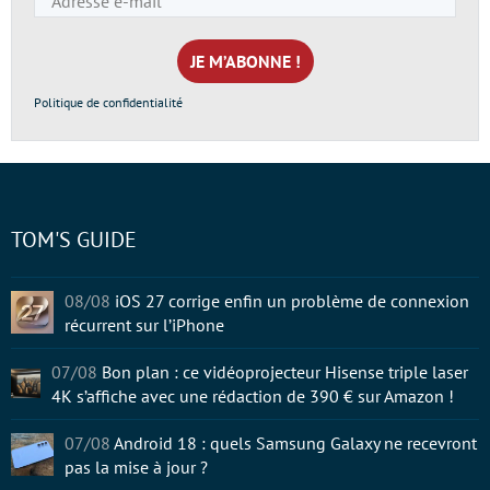
e-
mail
*
Politique de confidentialité
TOM'S GUIDE
08/08
iOS 27 corrige enfin un problème de connexion
récurrent sur l’iPhone
07/08
Bon plan : ce vidéoprojecteur Hisense triple laser
4K s’affiche avec une rédaction de 390 € sur Amazon !
07/08
Android 18 : quels Samsung Galaxy ne recevront
pas la mise à jour ?