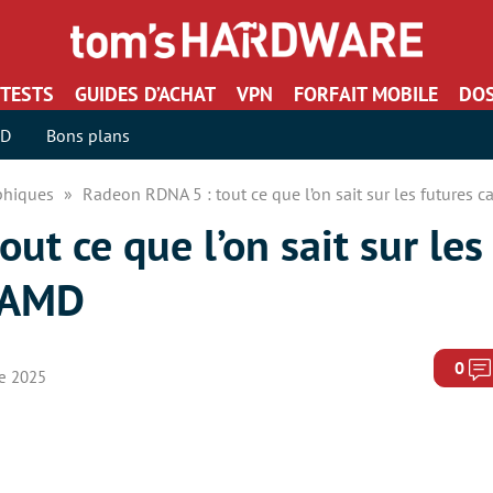
TESTS
GUIDES D’ACHAT
VPN
FORFAIT MOBILE
DOS
SD
Bons plans
aphiques
Radeon RDNA 5 : tout ce que l’on sait sur les futures 
ut ce que l’on sait sur les
s AMD
0
re 2025