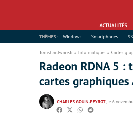
ACTUALITÉS
THÈMES :
Windows
Smartphones
S
Tomshardware.fr
Informatique
Cartes gr
Radeon RDNA 5 : to
cartes graphique
CHARLES GOUIN-PEYROT
, le 6 novemb
Facebook
Twitter
Whatsapp
Reddit