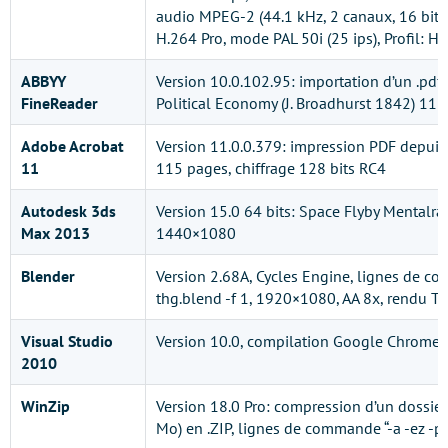
audio MPEG-2 (44.1 kHz, 2 canaux, 16 bits,
H.264 Pro, mode PAL 50i (25 ips), Profil:
ABBYY
Version 10.0.102.95: importation d’un .pdf 
FineReader
Political Economy (J. Broadhurst 1842) 11
Adobe Acrobat
Version 11.0.0.379: impression PDF depui
11
115 pages, chiffrage 128 bits RC4
Autodesk 3ds
Version 15.0 64 bits: Space Flyby Mentalra
Max 2013
1440×1080
Blender
Version 2.68A, Cycles Engine, lignes de c
thg.blend -f 1, 1920×1080, AA 8x, rendu T
Visual Studio
Version 10.0, compilation Google Chrome, 
2010
WinZip
Version 18.0 Pro: compression d’un dossi
Mo) en .ZIP, lignes de commande “-a -ez -p 