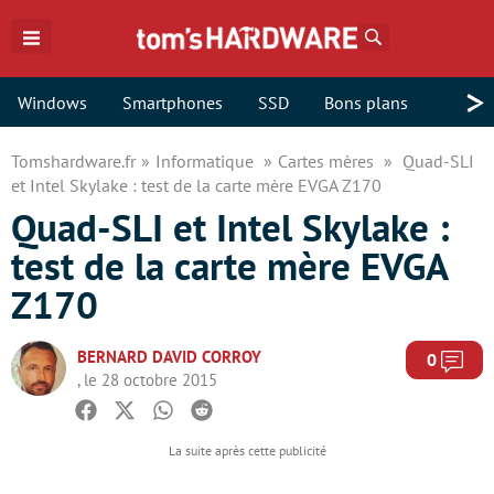
Rechercher
>
Windows
Smartphones
SSD
Bons plans
Tomshardware.fr
Informatique
Cartes mères
Quad-SLI
et Intel Skylake : test de la carte mère EVGA Z170
Quad-SLI et Intel Skylake :
test de la carte mère EVGA
Z170
BERNARD DAVID CORROY
Com
0
, le 28 octobre 2015
Facebook
Twitter
Whatsapp
Reddit