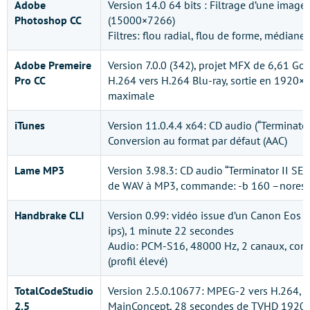
Adobe
Version 14.0 64 bits : Filtrage d’une imag
Photoshop CC
(15000×7266)
Filtres: flou radial, flou de forme, médian
Adobe Premeire
Version 7.0.0 (342), projet MFX de 6,61 G
Pro CC
H.264 vers H.264 Blu-ray, sortie en 1920×1
maximale
iTunes
Version 11.0.4.4 x64: CD audio (“Terminator 
Conversion au format par défaut (AAC)
Lame MP3
Version 3.98.3: CD audio “Terminator II SE”
de WAV à MP3, commande: -b 160 –nores (
Handbrake CLI
Version 0.99: vidéo issue d’un Canon Eos
ips), 1 minute 22 secondes
Audio: PCM-S16, 48000 Hz, 2 canaux, con
(profil élevé)
TotalCodeStudio
Version 2.5.0.10677: MPEG-2 vers H.264, 
2.5
MainConcept, 28 secondes de TVHD 1920