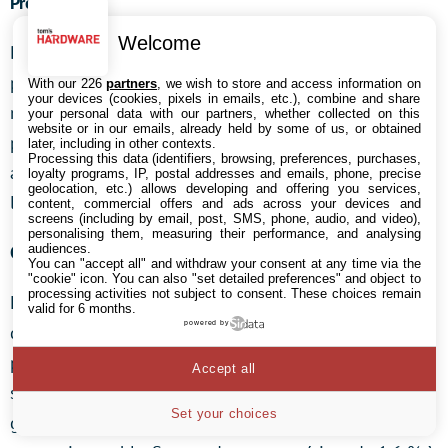
Productivité
Welcome
Deux des concurrentes de la Z170 Classified font un
peu mieux que cette dernière sous Adobe Premiere,
With our 226
partners
, we wish to store and access information on
your devices (cookies, pixels in emails, etc.), combine and share
mais la carte mère d’EVGA est si proche de la première
your personal data with our partners, whether collected on this
website or in our emails, already held by some of us, or obtained
place sur tant d’autres benchmarks qu’elle finit par
later, including in other contexts.
Processing this data (identifiers, browsing, preferences, purchases,
atteindre 99,9 % des performances moyennes de
loyalty programs, IP, postal addresses and emails, phone, precise
geolocation, etc.) allows developing and offering you services,
l’ensemble des produits testés.
content, commercial offers and ads across your devices and
screens (including by email, post, SMS, phone, audio, and video),
personalising them, measuring their performance, and analysing
audiences.
Consommation, dissipation thermique et rendement
You can "accept all" and withdraw your consent at any time via the
"cookie" icon
. You can also "set detailed preferences" and object to
processing activities not subject to consent. These choices remain
La Z170 Classified nécessite quelques Watts de plus
valid for 6 months.
powered by
que la concurrence au repos, ce qui s’explique très
probablement par les quelques composants
Accept all
supplémentaires qui font d’elle un produit très haut de
Set your choices
gamme. Ceci étant dit, sa consommation en charge