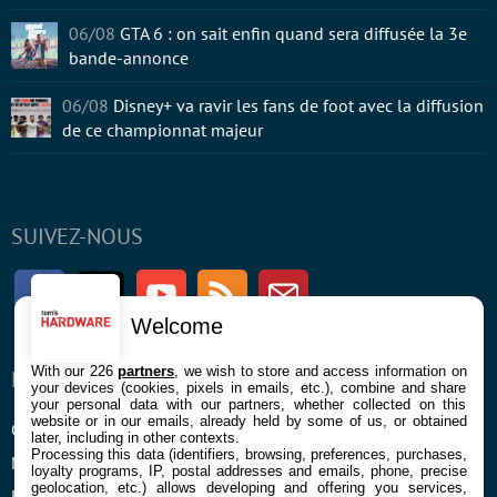
06/08
GTA 6 : on sait enfin quand sera diffusée la 3e
bande-annonce
06/08
Disney+ va ravir les fans de foot avec la diffusion
de ce championnat majeur
SUIVEZ-NOUS
Facebook
Twitter
Youtube
RSS
Newsletter
Welcome
With our 226
partners
, we wish to store and access information on
ENTREPRISE
À PROPOS
your devices (cookies, pixels in emails, etc.), combine and share
your personal data with our partners, whether collected on this
website or in our emails, already held by some of us, or obtained
Confidentialité et Cookies
Contact
later, including in other contexts.
Processing this data (identifiers, browsing, preferences, purchases,
Mentions légales et CGU
loyalty programs, IP, postal addresses and emails, phone, precise
geolocation, etc.) allows developing and offering you services,
Préférences Cookies