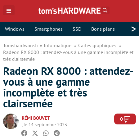
Rechercher
>
Windows
Smartphones
SSD
Bons plans
Tomshardware.fr
Informatique
Cartes graphiques
Radeon RX 8000 : attendez-vous à une gamme incomplète et
très clairsemée
Radeon RX 8000 : attendez-
vous à une gamme
incomplète et très
clairsemée
RÉMI BOUVET
Com
0
, le 14 septembre 2023
Facebook
Twitter
Whatsapp
Reddit