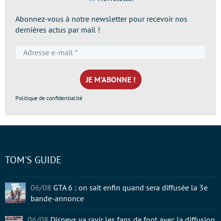
Abonnez-vous à notre newsletter pour recevoir nos
dernières actus par mail !
Adresse
e-
mail
*
Politique de confidentialité
TOM'S GUIDE
06/08
GTA 6 : on sait enfin quand sera diffusée la 3e
bande-annonce
06/08
Disney+ va ravir les fans de foot avec la diffusion