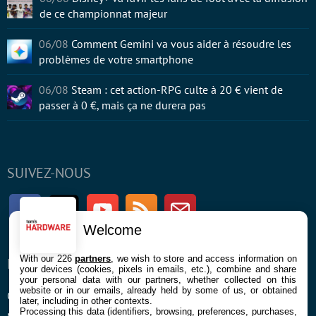
de ce championnat majeur
06/08
Comment Gemini va vous aider à résoudre les
problèmes de votre smartphone
06/08
Steam : cet action-RPG culte à 20 € vient de
passer à 0 €, mais ça ne durera pas
SUIVEZ-NOUS
Facebook
Twitter
Youtube
RSS
Newsletter
Welcome
With our 226
partners
, we wish to store and access information on
ENTREPRISE
À PROPOS
your devices (cookies, pixels in emails, etc.), combine and share
your personal data with our partners, whether collected on this
website or in our emails, already held by some of us, or obtained
Confidentialité et Cookies
Contact
later, including in other contexts.
Processing this data (identifiers, browsing, preferences, purchases,