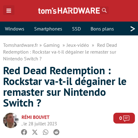
Rechercher
>
Windows
Smartphones
SSD
Bons plans
Tomshardware.fr
Gaming
Jeux-vidéo
Red Dead
Redemption : Rockstar va-t-il dégainer le remaster sur
Nintendo Switch ?
Red Dead Redemption :
Rockstar va-t-il dégainer le
remaster sur Nintendo
Switch ?
RÉMI BOUVET
Com
0
, le 28 juillet 2023
Facebook
Twitter
Whatsapp
Reddit