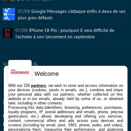
07/08
Google Messages s’attaque enfin à deux de ses
plus gros défauts
07/08
iPhone 18 Pro : pourquoi il sera difficile de
l’acheter à son lancement en septembre
SUIVEZ-NOUS
Welcome
Facebook
Twitter
Youtube
RSS
Newsletter
With our 226
partners
, we wish to store and access information on
your devices (cookies, pixels in emails, etc.), combine and share
your personal data with our partners, whether collected on this
website or in our emails, already held by some of us, or obtained
ENTREPRISE
À PROPOS
later, including in other contexts.
Processing this data (identifiers, browsing, preferences, purchases,
loyalty programs, IP, postal addresses and emails, phone, precise
Confidentialité et Cookies
Contact
geolocation, etc.) allows developing and offering you services,
content, commercial offers and ads across your devices and
Mentions légales et CGU
screens (including by email, post, SMS, phone, audio, and video),
personalising them, measuring their performance, and analysing