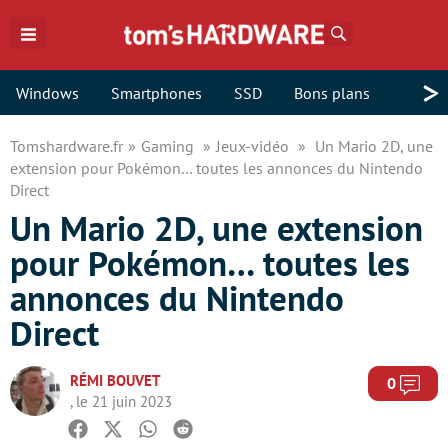
Rechercher
>
Windows
Smartphones
SSD
Bons plans
Tomshardware.fr
Gaming
Jeux-vidéo
Un Mario 2D, une
extension pour Pokémon… toutes les annonces du Nintendo
Direct
Un Mario 2D, une extension
pour Pokémon… toutes les
annonces du Nintendo
Direct
RÉMI BOUVET
Com
0
, le 21 juin 2023
Facebook
Twitter
Whatsapp
Reddit