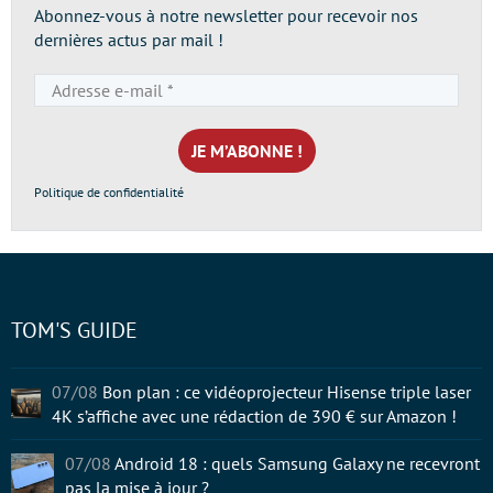
Abonnez-vous à notre newsletter pour recevoir nos
dernières actus par mail !
Adresse
e-
mail
*
Politique de confidentialité
TOM'S GUIDE
07/08
Bon plan : ce vidéoprojecteur Hisense triple laser
4K s’affiche avec une rédaction de 390 € sur Amazon !
07/08
Android 18 : quels Samsung Galaxy ne recevront
pas la mise à jour ?