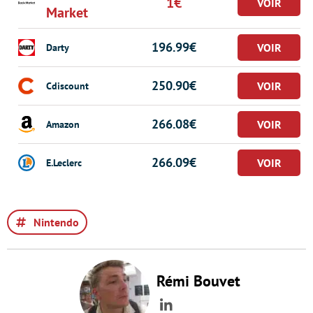
1€
Market
196.99€
Darty
250.90€
Cdiscount
266.08€
Amazon
266.09€
E.Leclerc
Nintendo
Rémi Bouvet