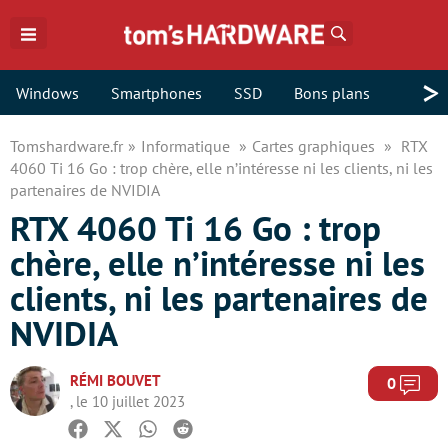
Rechercher
>
Windows
Smartphones
SSD
Bons plans
Tomshardware.fr
Informatique
Cartes graphiques
RTX
4060 Ti 16 Go : trop chère, elle n’intéresse ni les clients, ni les
partenaires de NVIDIA
RTX 4060 Ti 16 Go : trop
chère, elle n’intéresse ni les
clients, ni les partenaires de
NVIDIA
RÉMI BOUVET
Com
0
, le 10 juillet 2023
Facebook
Twitter
Whatsapp
Reddit