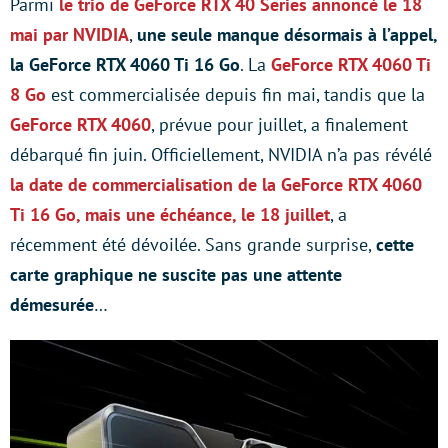
Parmi
le trio de GeForce RTX 40 Series annoncé le 18
mai par NVIDIA
,
une seule manque désormais à l’appel,
la GeForce RTX 4060 Ti 16 Go
. La
GeForce RTX 4060 Ti
8 Go
est commercialisée depuis fin mai, tandis que la
GeForce RTX 4060
, prévue pour juillet, a finalement
débarqué fin juin. Officiellement, NVIDIA n’a pas révélé
la date de commercialisation de la GeForce RTX 4060
Ti 16 Go, mais une échéance,
le 18 juillet
, a
récemment été dévoilée. Sans grande surprise,
cette
carte graphique ne suscite pas une attente
démesurée
…