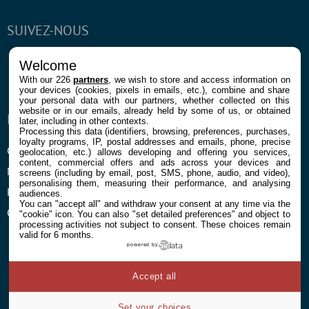
SUIVEZ-NOUS
Facebook
Twitter
Youtube
RSS
Newsletter
Welcome
With our 226
partners
, we wish to store and access information on
your devices (cookies, pixels in emails, etc.), combine and share
your personal data with our partners, whether collected on this
website or in our emails, already held by some of us, or obtained
ENTREPRISE
À PROPOS
later, including in other contexts.
Processing this data (identifiers, browsing, preferences, purchases,
loyalty programs, IP, postal addresses and emails, phone, precise
Confidentialité et Cookies
Contact
geolocation, etc.) allows developing and offering you services,
content, commercial offers and ads across your devices and
Mentions légales et CGU
screens (including by email, post, SMS, phone, audio, and video),
personalising them, measuring their performance, and analysing
Préférences Cookies
audiences.
You can "accept all" and withdraw your consent at any time via the
Qui sommes nous
"cookie" icon
. You can also "set detailed preferences" and object to
processing activities not subject to consent. These choices remain
valid for 6 months.
powered by
Accept all
© 2026 Galaxie Media Tous droits réservés
Set your choices