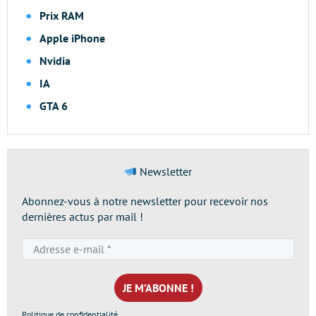
Prix RAM
Apple iPhone
Nvidia
IA
GTA 6
Newsletter
Abonnez-vous à notre newsletter pour recevoir nos
dernières actus par mail !
Adresse
e-
mail
*
Politique de confidentialité