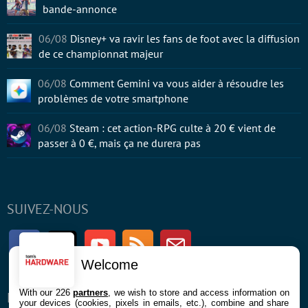
bande-annonce
06/08
Disney+ va ravir les fans de foot avec la diffusion
de ce championnat majeur
06/08
Comment Gemini va vous aider à résoudre les
problèmes de votre smartphone
06/08
Steam : cet action-RPG culte à 20 € vient de
passer à 0 €, mais ça ne durera pas
SUIVEZ-NOUS
Facebook
Twitter
Youtube
RSS
Newsletter
Welcome
With our 226
partners
, we wish to store and access information on
ENTREPRISE
À PROPOS
your devices (cookies, pixels in emails, etc.), combine and share