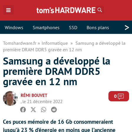
Rechercher
>
Windows
Smartphones
SSD
Bons plans
Tomshardware.fr
Informatique
Samsung a développé la
première DRAM DDR5 gravée en 12 nm
Samsung a développé la
première DRAM DDR5
gravée en 12 nm
RÉMI BOUVET
Com
0
, le 21 décembre 2022
Facebook
Twitter
Whatsapp
Reddit
Ces puces mémoire de 16 Gb consommeraient
jusqu’à 23 % d’énergie en moins que l’ancienne