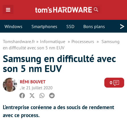
Rechercher
>
Windows
Smartphones
SSD
Bons plans
Tomshardware.fr
Informatique
Processeurs
Samsung
en difficulté avec son 5 nm EUV
Samsung en difficulté avec
son 5 nm EUV
RÉMI BOUVET
Com
0
, le 21 juillet 2020
Facebook
Twitter
Whatsapp
Reddit
L’entreprise coréenne a des soucis de rendement
avec ce process.