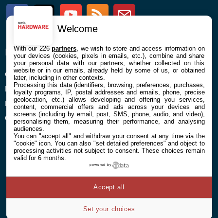
Facebook
Twitter
Youtube
RSS
Newsletter
Welcome
With our 226
partners
, we wish to store and access information on
ENTREPRISE
À PROPOS
your devices (cookies, pixels in emails, etc.), combine and share
your personal data with our partners, whether collected on this
website or in our emails, already held by some of us, or obtained
Confidentialité et Cookies
Contact
later, including in other contexts.
Processing this data (identifiers, browsing, preferences, purchases,
Mentions légales et CGU
loyalty programs, IP, postal addresses and emails, phone, precise
geolocation, etc.) allows developing and offering you services,
Préférences Cookies
content, commercial offers and ads across your devices and
screens (including by email, post, SMS, phone, audio, and video),
Qui sommes nous
personalising them, measuring their performance, and analysing
audiences.
You can "accept all" and withdraw your consent at any time via the
"cookie" icon
. You can also "set detailed preferences" and object to
processing activities not subject to consent. These choices remain
valid for 6 months.
powered by
© 2026 Galaxie Media Tous droits réservés
Accept all
Set your choices