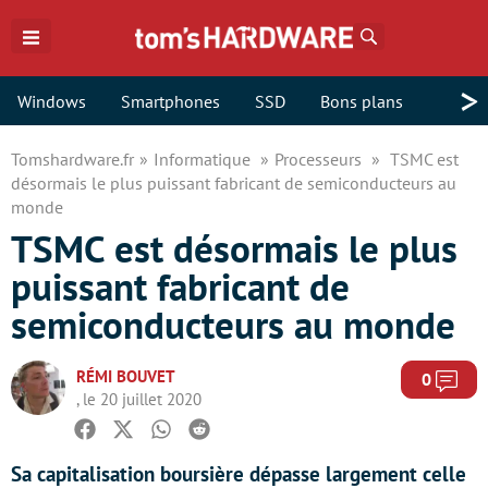
Rechercher
>
Windows
Smartphones
SSD
Bons plans
Tomshardware.fr
Informatique
Processeurs
TSMC est
désormais le plus puissant fabricant de semiconducteurs au
monde
TSMC est désormais le plus
puissant fabricant de
semiconducteurs au monde
RÉMI BOUVET
Com
0
, le 20 juillet 2020
Facebook
Twitter
Whatsapp
Reddit
Sa capitalisation boursière dépasse largement celle