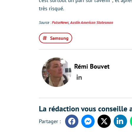
c’est surtout un pari sur l’avenir ; et apr
très risqué.
Source :
PulseNews
,
Austin American Statesman
Samsung
Rémi Bouvet
LinkedIn
La rédaction vous conseille a
Facebook
Messenger
Twitter
Linke