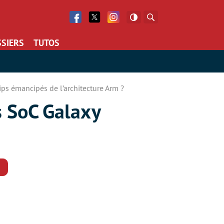
Facebook
Twitter
Facebook
Rechercher
SIERS
TUTOS
ps émancipés de l’architecture Arm ?
s SoC Galaxy
Commentaires