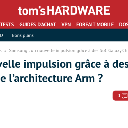
TESTS
GUIDES D’ACHAT
VPN
FORFAIT MOBILE
DOS
SD
Bons plans
rs
Samsung : un nouvelle impulsion grâce à des SoC Galaxy Chi
elle impulsion grâce à de
 l’architecture Arm ?
1