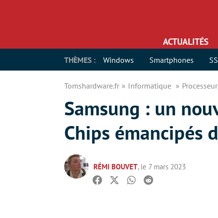
ACTUALITÉS
THÈMES :
Windows
Smartphones
S
Tomshardware.fr
Informatique
Processeu
Samsung : un nouv
Chips émancipés de
RÉMI BOUVET
, le 7 mars 2023
Facebook
Twitter
Whatsapp
Reddit