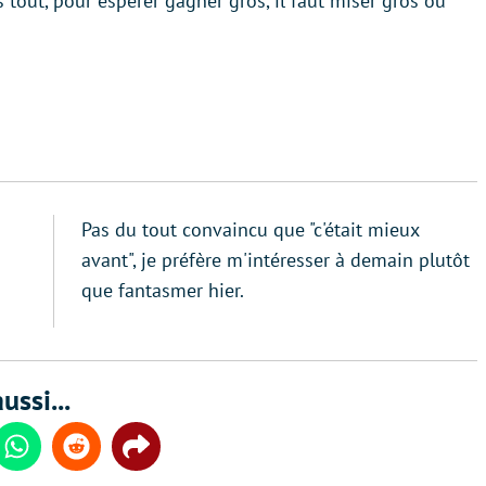
ès tout, pour espérer gagner gros, il faut miser gros ou
Pas du tout convaincu que "c'était mieux
avant", je préfère m'intéresser à demain plutôt
que fantasmer hier.
ussi...
din
Whatsapp
Reddit
Share