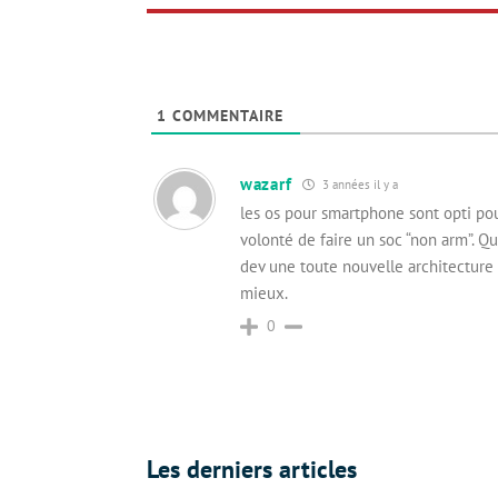
1
COMMENTAIRE
wazarf
3 années il y a
les os pour smartphone sont opti pour
volonté de faire un soc “non arm”. Q
dev une toute nouvelle architecture q
mieux.
0
Les derniers articles