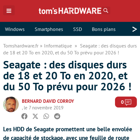
Rechercher
>
Windows
Smartphones
SSD
Bons plans
Tomshardware.fr
Informatique
Seagate : des disques durs
de 18 et 20 To en 2020, et du 50 To prévu pour 2026 !
Seagate : des disques durs
de 18 et 20 To en 2020, et
du 50 To prévu pour 2026 !
BERNARD DAVID CORROY
Com
0
, le 7 novembre 2019
Facebook
Twitter
Whatsapp
Reddit
Les HDD de Seagate promettent une belle envolée
de capacité de stockage, avec une feuille de route