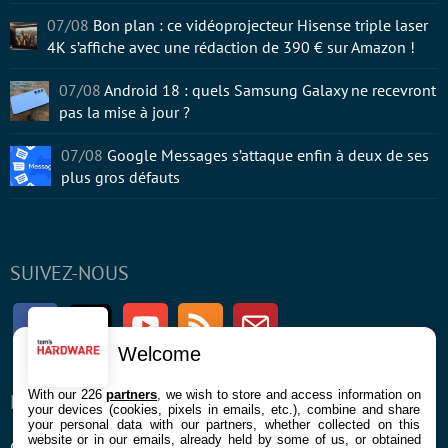
07/08
Bon plan : ce vidéoprojecteur Hisense triple laser
4K s’affiche avec une rédaction de 390 € sur Amazon !
07/08
Android 18 : quels Samsung Galaxy ne recevront
pas la mise à jour ?
07/08
Google Messages s’attaque enfin à deux de ses
plus gros défauts
SUIVEZ-NOUS
Facebook
Twitter
Youtube
RSS
Newsletter
Welcome
With our 226
partners
, we wish to store and access information on
ENTREPRISE
À PROPOS
your devices (cookies, pixels in emails, etc.), combine and share
your personal data with our partners, whether collected on this
website or in our emails, already held by some of us, or obtained
Confidentialité et Cookies
Contact