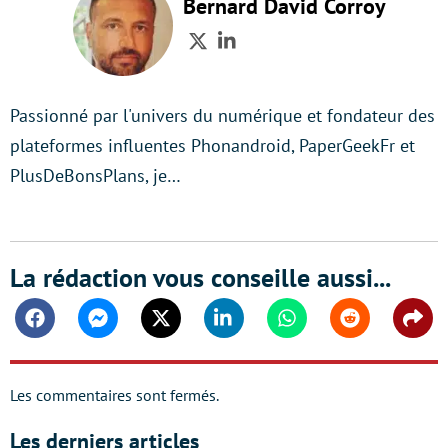
Bernard David Corroy
Twitter
LinkedIn
Passionné par l'univers du numérique et fondateur des
plateformes influentes Phonandroid, PaperGeekFr et
PlusDeBonsPlans, je…
La rédaction vous conseille aussi...
Facebook
Messenger
Twitter
Linkedin
Whatsapp
Reddit
Shar
Les commentaires sont fermés.
Les derniers articles