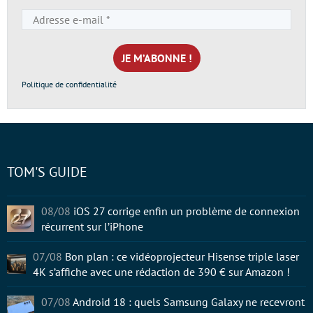
Adresse
e-
mail
*
Politique de confidentialité
TOM'S GUIDE
08/08
iOS 27 corrige enfin un problème de connexion
récurrent sur l’iPhone
07/08
Bon plan : ce vidéoprojecteur Hisense triple laser
4K s’affiche avec une rédaction de 390 € sur Amazon !
07/08
Android 18 : quels Samsung Galaxy ne recevront