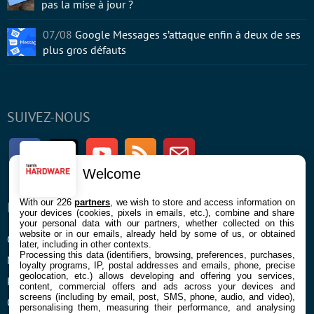
pas la mise à jour ?
07/08
Google Messages s’attaque enfin à deux de ses
plus gros défauts
SUIVEZ-NOUS
Facebook
Twitter
Youtube
RSS
Newsletter
Welcome
With our 226
partners
, we wish to store and access information on
ENTREPRISE
À PROPOS
your devices (cookies, pixels in emails, etc.), combine and share
your personal data with our partners, whether collected on this
website or in our emails, already held by some of us, or obtained
Confidentialité et Cookies
Contact
later, including in other contexts.
Processing this data (identifiers, browsing, preferences, purchases,
Mentions légales et CGU
loyalty programs, IP, postal addresses and emails, phone, precise
geolocation, etc.) allows developing and offering you services,
Préférences Cookies
content, commercial offers and ads across your devices and
screens (including by email, post, SMS, phone, audio, and video),
Qui sommes nous
personalising them, measuring their performance, and analysing