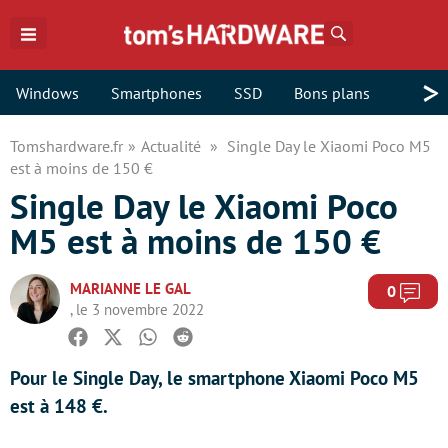
Rechercher
>
Windows
Smartphones
SSD
Bons plans
Tomshardware.fr
Actualité
Single Day le Xiaomi Poco M5
est à moins de 150 €
Single Day le Xiaomi Poco
M5 est à moins de 150 €
MARIANNE LE GAL
Com
0
, le 3 novembre 2022
Facebook
Twitter
Whatsapp
Reddit
Pour le Single Day, le smartphone Xiaomi Poco M5
est à 148 €.