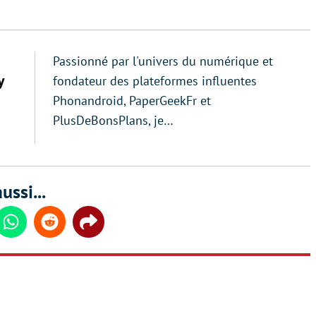
Passionné par l'univers du numérique et
y
fondateur des plateformes influentes
Phonandroid, PaperGeekFr et
PlusDeBonsPlans, je…
ussi...
din
Whatsapp
Reddit
Share