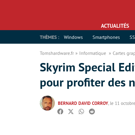
ACTUALITÉS
THÈMES :
Windows
Smartphones
S
Tomshardware.fr
Informatique
Cartes gr
Skyrim Special Edit
pour profiter des
BERNARD DAVID CORROY
, le 11 octobr
Facebook
Twitter
Whatsapp
Reddit