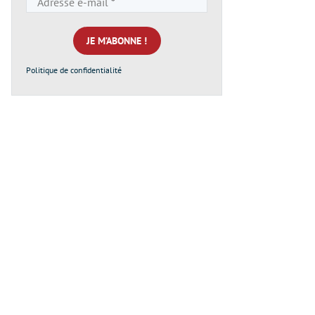
e-
mail
*
Politique de confidentialité