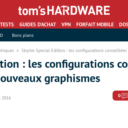
TESTS
GUIDES D’ACHAT
VPN
FORFAIT MOBILE
DOS
SD
Bons plans
aphiques
Skyrim Special Edition : les configurations conseillée
ion : les configurations c
 nouveaux graphismes
0
e 2016