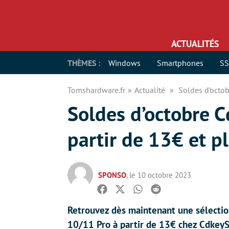
ACTUALITÉS
THÈMES :
Windows
Smartphones
S
Tomshardware.fr
Actualité
Soldes d’octob
Soldes d’octobre 
partir de 13€ et p
SPONSO
, le 10 octobre 2023
Facebook
Twitter
Whatsapp
Reddit
Retrouvez dès maintenant une sélectio
10/11 Pro à partir de 13€ chez CdkeySa