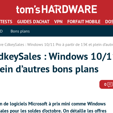
TESTS
GUIDES D’ACHAT
VPN
FORFAIT MOBILE
DOS
SD
Bons plans
re CdkeySales : Windows 10/11 Pro à partir de 13€ et plein d’aut
CdkeySales : Windows 10/1
lein d’autres bons plans
0
n de logiciels Microsoft à prix mini comme Windows
les pour les soldes d’octobre. On détaille les offres