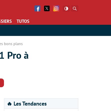
Facebook
Twitter
Facebook
Rechercher
SIERS
TUTOS
res bons plans
1 Pro à
Commentaires
🔥 Les Tendances