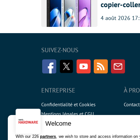
copier-colle
4 août 2026 17
SUIVEZ-NOUS
Facebook
Twitter
Youtube
RSS
Newsle
ENTREPRISE
À PR
Confidentialité et Cookies
Contact
Mentions légales et CGU
Préférences Cookies
Welcome
Qui sommes nous
With our 226
partners
, we wish to store and access information on y