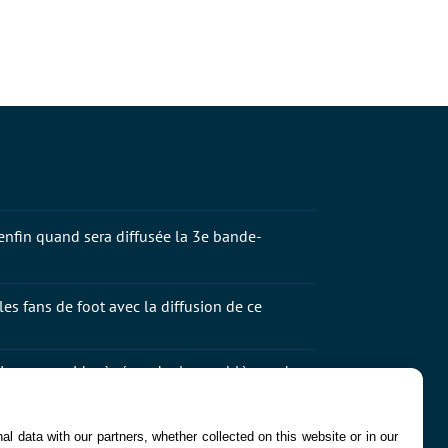
 enfin quand sera diffusée la 3e bande-
les fans de foot avec la diffusion de ce
va vous aider à résoudre les problèmes de
on-RPG culte à 20 € vient de passer à 0 €, mais
l data with our partners, whether collected on this website or in our