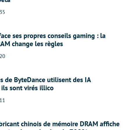
:35
face ses propres conseils gaming : la
RAM change les règles
:20
 de ByteDance utilisent des IA
ils sont virés illico
:11
abricant chinois de mémoire DRAM affiche