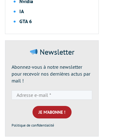
Nvidia
IA
GTA 6
Newsletter
Abonnez-vous à notre newsletter
pour recevoir nos dernières actus par
mail !
Adresse
e-
mail
*
Politique de confidentialité