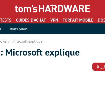
TESTS
GUIDES D’ACHAT
VPN
FORFAIT MOBILE
DOS
SD
Bons plans
ows 7 : Microsoft explique
: Microsoft explique
0