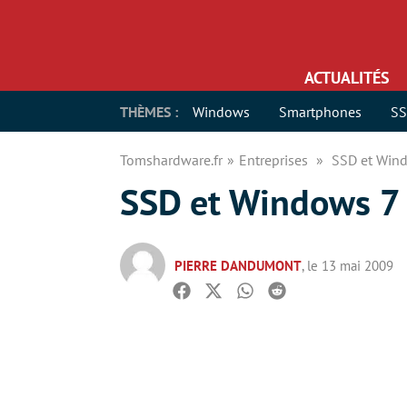
ACTUALITÉS
THÈMES :
Windows
Smartphones
S
Tomshardware.fr
Entreprises
SSD et Wind
SSD et Windows 7 
PIERRE DANDUMONT
, le 13 mai 2009
Facebook
Twitter
Whatsapp
Reddit