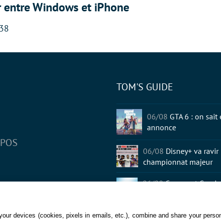
r entre Windows et iPhone
:38
TOM'S GUIDE
tter
06/08
GTA 6 : on sait
annonce
OPOS
06/08
Disney+ va ravir 
championnat majeur
06/08
Comment Gemini 
votre smartphone
06/08
Steam : cet acti
our devices (cookies, pixels in emails, etc.), combine and share your persona