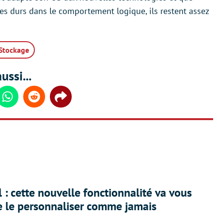
s durs dans le comportement logique, ils restent assez
Stockage
ussi...
din
Whatsapp
Reddit
Share
 : cette nouvelle fonctionnalité va vous
e le personnaliser comme jamais