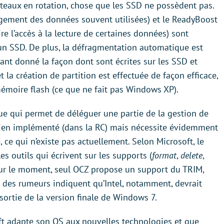
ateaux en rotation, chose que les SSD ne possèdent pas.
argement des données souvent utilisées) et le ReadyBoost
ire l’accès à la lecture de certaines données) sont
r un SSD. De plus, la défragmentation automatique est
tant donné la façon dont sont écrites sur les SSD et
 la création de partition est effectuée de façon efficace,
mémoire flash (ce que ne fait pas Windows XP).
ue qui permet de déléguer une partie de la gestion de
 bien implémenté (dans la RC) mais nécessite évidemment
ce qui n’existe pas actuellement. Selon Microsoft, le
es outils qui écrivent sur les supports (
format
,
delete
,
our le moment, seul OCZ propose un support du TRIM,
ue des rumeurs indiquent qu’Intel, notamment, devrait
ortie de la version finale de Windows 7.
ft adapte son OS aux nouvelles technologies et que