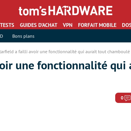
TESTS
GUIDES D’ACHAT
VPN
FORFAIT MOBILE
DOS
SD
Bons plans
tarfield a failli avoir une fonctionnalité qui aurait tout chamboulé
avoir une fonctionnalité qui 
0