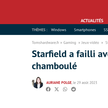
ACTUALITÉS
THÈMES :
Windows
Smartphones
S
Tomshardware.fr
Gaming
Jeux-vidéo
S
Starfield a failli 
chamboulé
AURIANE POLGE
, le 29 août 2023
Facebook
Twitter
Whatsapp
Reddit