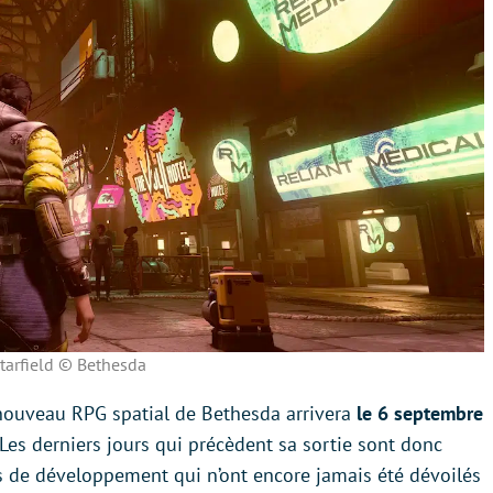
tarfield © Bethesda
nouveau RPG spatial de Bethesda arrivera
le 6 septembre
 Les derniers jours qui précèdent sa sortie sont donc
ts de développement qui n’ont encore jamais été dévoilés